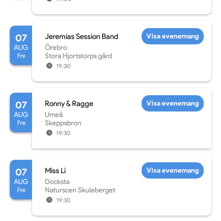
07
Jeremias Session Band
Visa evenemang
AUG
Örebro
Fre
Stora Hjortstorps gård
19:30
07
Ronny & Ragge
Visa evenemang
AUG
Umeå
Fre
Skeppsbron
19:30
07
Miss Li
Visa evenemang
AUG
Docksta
Fre
Naturscen Skuleberget
19:30