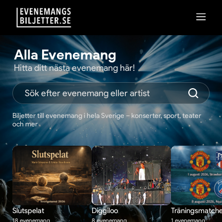
Alla Evenemang
Hitta ditt nästa evenemang här!
Biljetter till evenemang i hela Sverige – konserter, sport, teater
och mer
Slutspelat
Diggiloo
Träningsmatche
18 evenemang
8 evenemang
1 evenemang