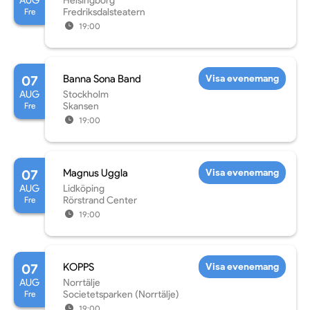
AUG
Helsingborg
Fre
Fredriksdalsteatern
19:00
07
Banna Sona Band
Visa evenemang
AUG
Stockholm
Fre
Skansen
19:00
07
Magnus Uggla
Visa evenemang
AUG
Lidköping
Fre
Rörstrand Center
19:00
07
KOPPS
Visa evenemang
AUG
Norrtälje
Fre
Societetsparken (Norrtälje)
19:00