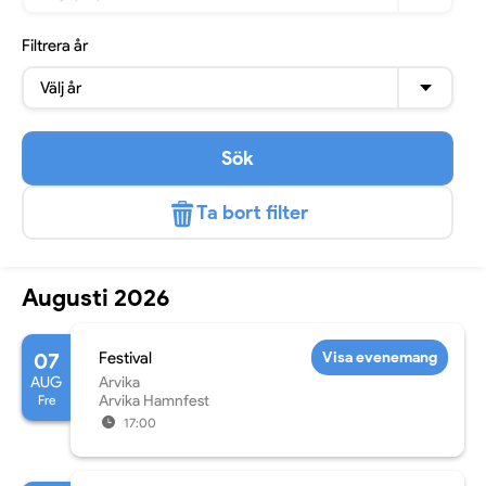
Filtrera
år
Välj år
Sök
Ta bort filter
Augusti 2026
07
Festival
Visa evenemang
AUG
Arvika
Fre
Arvika Hamnfest
17:00