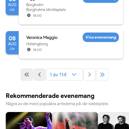
AUG
Borgholm
Lör
Borgholms Idrottsplats
18:00
08
Veronica Maggio
Visa evenemang
AUG
Helsingborg
Lör
18:00
1 av 114
Rekommenderade evenemang
Några av de mest populära artisterna på vår webbplats