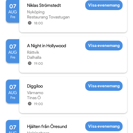
07
Niklas Strömstedt
Visa evenemang
AUG
Nyköping
Fre
Restaurang Tovastugan
18:00
07
A Night in Hollywood
Visa evenemang
AUG
Rättvik
Fre
Dalhalla
19:00
07
Diggiloo
Visa evenemang
AUG
Värnamo
Fre
Tinas Ö
19:00
07
Hjälten från Öresund
Visa evenemang