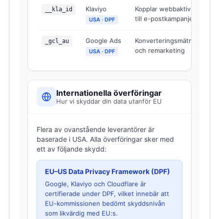
Klaviyo
Kopplar webbaktivitet
1 
__kla_id
till e-postkampanjer
USA · DPF
Google Ads
Konverteringsmätning
90
_gcl_au
och remarketing
USA · DPF
Internationella överföringar
Hur vi skyddar din data utanför EU
Flera av ovanstående leverantörer är
baserade i USA. Alla överföringar sker med
ett av följande skydd:
EU–US Data Privacy Framework (DPF)
Google, Klaviyo och Cloudflare är
certifierade under DPF, vilket innebär att
EU-kommissionen bedömt skyddsnivån
som likvärdig med EU:s.