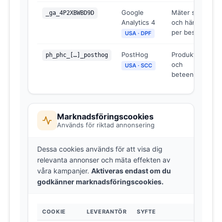
Google
Mäter sessioner
_ga_4P2XBWBD9D
Analytics 4
och händelser
per besök
USA · DPF
PostHog
Produktanalys
ph_phc_[…]_posthog
och
USA · SCC
beteendestatist
Marknadsföringscookies
Används för riktad annonsering
Dessa cookies används för att visa dig
relevanta annonser och mäta effekten av
våra kampanjer.
Aktiveras endast om du
godkänner marknadsföringscookies.
COOKIE
LEVERANTÖR
SYFTE
V