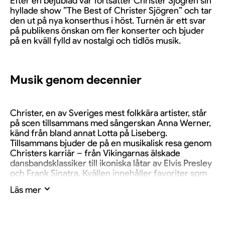
Efter en bejublad vår fortsätter Christer Sjögren sin
hyllade show ”The Best of Christer Sjögren” och tar
den ut på nya konserthus i höst. Turnén är ett svar
på publikens önskan om fler konserter och bjuder
på en kväll fylld av nostalgi och tidlös musik.
Musik genom decennier
Christer, en av Sveriges mest folkkära artister, står
på scen tillsammans med sångerskan Anna Werner,
känd från bland annat Lotta på Liseberg.
Tillsammans bjuder de på en musikalisk resa genom
Christers karriär – från Vikingarnas älskade
dansbandsklassiker till ikoniska låtar av Elvis Presley
och Frank Sinatra. Kvällen innehåller favoriter som
“My Way”, “Ljus och värme” och många fler.
Läs mer