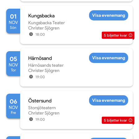
01
Kungsbacka
Visa evenemang
NOV
Kungsbacka Teater
Sön
Christer Sjögren
18:00
5
biljetter kvar
05
Härnösand
Visa evenemang
NOV
Härnösands teater
Tor
Christer Sjögren
19:00
06
Östersund
Visa evenemang
NOV
Storsjöteatern
Fre
Christer Sjögren
19:00
5
biljetter kvar