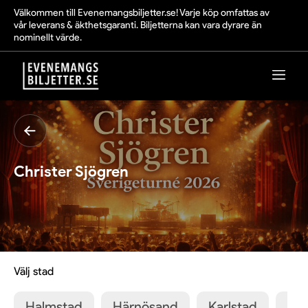
Välkommen till Evenemangsbiljetter.se! Varje köp omfattas av
vår leverans & äkthetsgaranti. Biljetterna kan vara dyrare än
nominellt värde.
Christer Sjögren
Välj stad
Halmstad
Härnösand
Karlstad
Ku