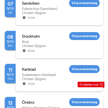
07
Sandviken
Visa evenemang
NOV
Folkets Hus (Sandviken)
Lör
Christer Sjögren
19:00
08
Stockholm
Visa evenemang
NOV
Rival
Sön
Christer Sjögren
18:00
11
Karlstad
Visa evenemang
NOV
Scalateatern (Karlstad)
Ons
Christer Sjögren
19:00
10
biljetter kvar
12
Örebro
Visa evenemang
NOV
Hjalmar Bergman Teatern