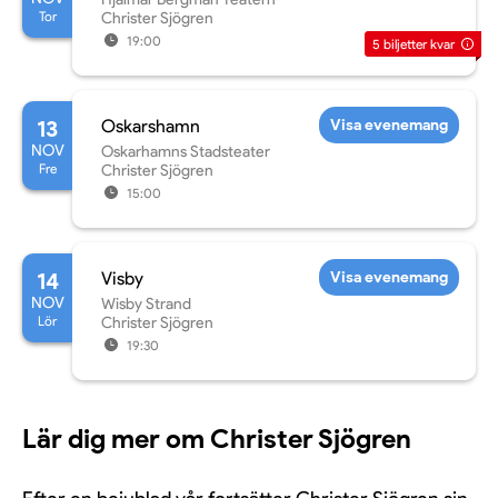
Tor
Christer Sjögren
19:00
5
biljetter kvar
13
Oskarshamn
Visa evenemang
NOV
Oskarhamns Stadsteater
Fre
Christer Sjögren
15:00
14
Visby
Visa evenemang
NOV
Wisby Strand
Lör
Christer Sjögren
19:30
Lär dig mer om Christer Sjögren