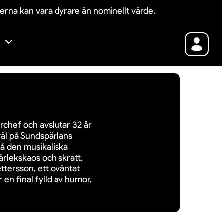
terna kan vara dyrare än nominellt värde.
chef och avslutar 32 år
väl på Sundspärlans
på den musikaliska
ärlekskaos och skratt.
ttersson, ett oväntat
r en final fylld av humor,