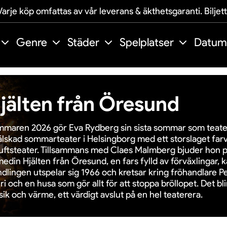
arje köp omfattas av vår leverans & äkthetsgaranti. Biljet
Genre
Städer
Spelplatser
Datum
jälten från Öresund
maren 2026 gör Eva Rydberg sin sista sommar som teater
älskad sommarteater i Helsingborg med ett storslaget far
luftsteater. Tillsammans med Claes Malmberg bjuder hon 
edin Hjälten från Öresund, en fars fylld av förväxlingar, k
dlingen utspelar sig 1966 och kretsar kring fröhandlare Pe
eri och en husa som gör allt för att stoppa bröllopet. Det bli
ik och värme, ett värdigt avslut på en hel teaterera.