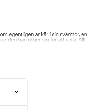
som egentligen är kär i sin svärmor, en
r den han utger sig för att vara. Allt
ars som publiken älskat i generationer.
 älskade sommarteatertraditioner. Med
ek blir detta både ett tack och ett
t efter sista applåden.