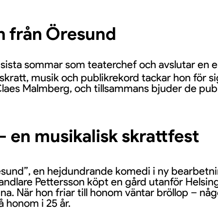
n från Öresund
 sista sommar som teaterchef och avslutar en ep
 skratt, musik och publikrekord tackar hon för 
aes Malmberg, och tillsammans bjuder de publi
 en musikalisk skrattfest
Öresund”, en hejdundrande komedi i ny bearbetn
andlare Pettersson köpt en gård utanför Helsingb
nna. När hon friar till honom väntar bröllop – nå
å honom i 25 år.