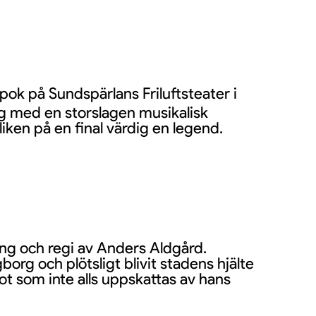
ok på Sundspärlans Friluftsteater i
sig med en storslagen musikalisk
ken på en final värdig en legend.
ing och regi av Anders Aldgård.
org och plötsligt blivit stadens hjälte
got som inte alls uppskattas av hans