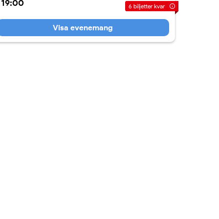
19:00
6
biljetter kvar
Visa evenemang