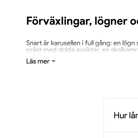
Förväxlingar, lögner 
Snart är karusellen i full gång: en lög
präst med dolda avsikter, en skolkamrat
utvecklas till en virvlande röra av mis
Läs mer
Ett avsked fyllt av v
När ridån går ner sommaren 2026 sätt
Hur lå
Claes Malmberg vid sin sida och en för
farväl. En epok går i mål – men minnen