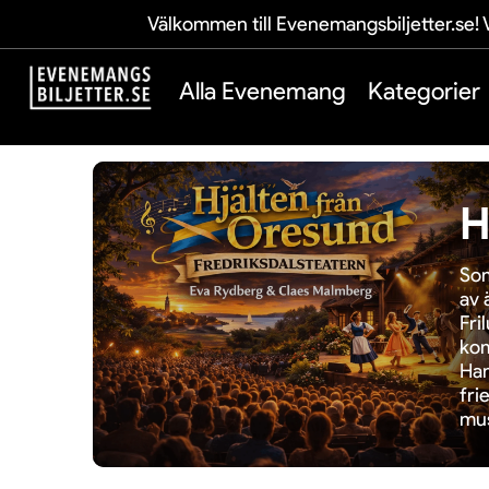
Välkommen till Evenemangsbiljetter.se! V
Alla Evenemang
Kategorier
H
Som
av 
Fri
kom
Han
fri
mus