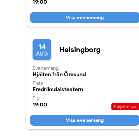
19:00
Visa evenemang
14
Helsingborg
AUG
Evenemang
Hjälten från Öresund
Plats
Fredriksdalsteatern
Tid
19:00
8
biljetter kvar
Visa evenemang