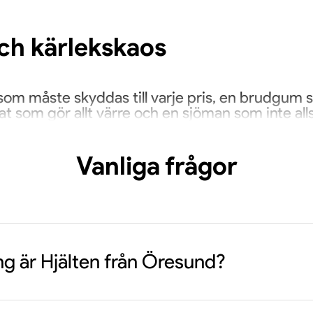
och kärlekskaos
n som måste skyddas till varje pris, en brudgum 
 som gör allt värre och en sjöman som inte alls ä
sförstånd, sång, dans och skratt – precis sådan f
Vanliga frågor
ärme och humor
er Eva Rydberg punkt för en av Sveriges mest
ng är Hjälten från Öresund?
eställning som sprudlar av musik, komik och kärl
a från somrarna i Helsingborg lever vidare lång