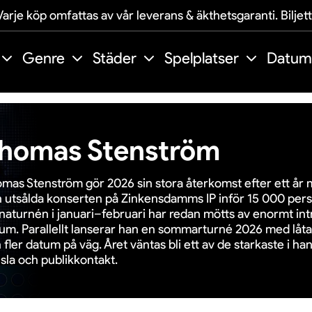
arje köp omfattas av vår leverans & äkthetsgaranti. Biljet
Genre
Städer
Spelplatser
Datum
homas Stenström
mas Stenström gör 2026 sin stora återkomst efter ett år 
 utsålda konserten på Zinkensdamms IP inför 15 000 pe
naturnén i januari–februari har redan mötts av enormt intr
um. Parallellt lanserar han en sommarturné 2026 med låtar
 fler datum på väg. Året väntas bli ett av de starkaste i hans
sla och publikkontakt.