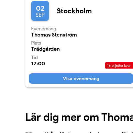
02
Stockholm
SEP
Evenemang
Thomas Stenström
Plats
Trädgården
Tid
17:00
16
biljetter kvar
Visa evenemang
Lär dig mer om Thom