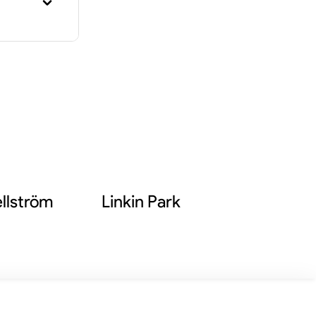
musik,
fil på
nyaste
llström
Linkin Park