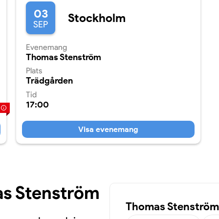
03
Stockholm
SEP
Evenemang
Thomas Stenström
Plats
Trädgården
Tid
17:00
Visa evenemang
as Stenström
Thomas Stenströms