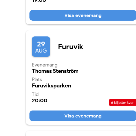
19:00
Visa evenemang
29
Furuvik
AUG
Evenemang
Thomas Stenström
Plats
Furuviksparken
Tid
20:00
6
biljetter kvar
Visa evenemang