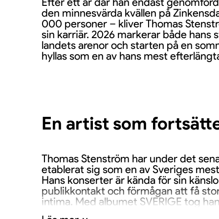
Efter ett år där han endast genomför
den minnesvärda kvällen på Zinkensda
000 personer – kliver Thomas Stenströ
sin karriär. 2026 markerar både hans s
landets arenor och starten på en so
hyllas som en av hans mest efterlängt
En artist som fortsätt
Thomas Stenström har under det sen
etablerat sig som en av Sveriges mest 
Hans konserter är kända för sin känslo
publikkontakt och förmågan att få sto
intima. Med albumet SVERIGE tog han s
vävde samman två decennier av låtskr