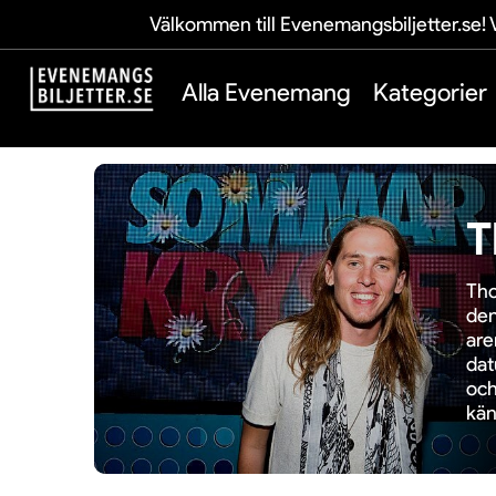
Välkommen till Evenemangsbiljetter.se! V
Alla Evenemang
Kategorier
T
Tho
den
are
dat
och
kän