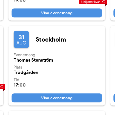
19:00
8
biljetter kvar
Visa evenemang
31
Stockholm
AUG
Evenemang
Thomas Stenström
Plats
Trädgården
Tid
17:00
Visa evenemang