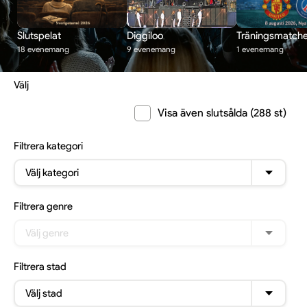
Slutspelat
Diggiloo
Träningsmatche
18 evenemang
9 evenemang
1 evenemang
Välj
Visa även slutsålda (288 st)
Filtrera
kategori
Välj kategori
Filtrera
genre
Välj genre
Filtrera
stad
Välj stad