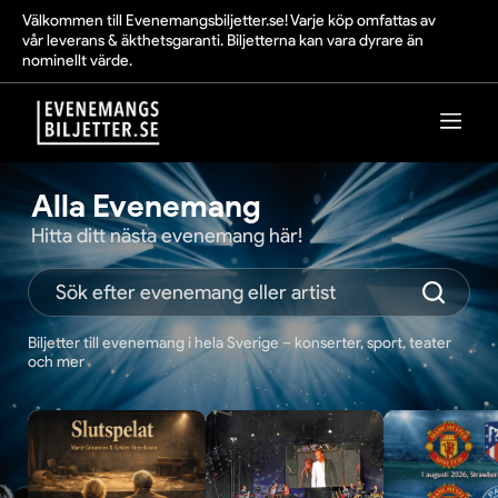
Välkommen till Evenemangsbiljetter.se! Varje köp omfattas av
vår leverans & äkthetsgaranti. Biljetterna kan vara dyrare än
nominellt värde.
Alla Evenemang
Hitta ditt nästa evenemang här!
Biljetter till evenemang i hela Sverige – konserter, sport, teater
och mer