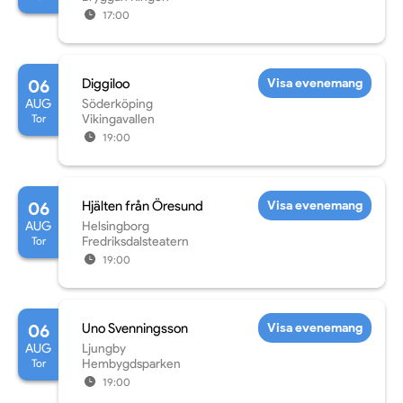
17:00
06
Diggiloo
Visa evenemang
AUG
Söderköping
Tor
Vikingavallen
19:00
06
Hjälten från Öresund
Visa evenemang
AUG
Helsingborg
Tor
Fredriksdalsteatern
19:00
06
Uno Svenningsson
Visa evenemang
AUG
Ljungby
Tor
Hembygdsparken
19:00