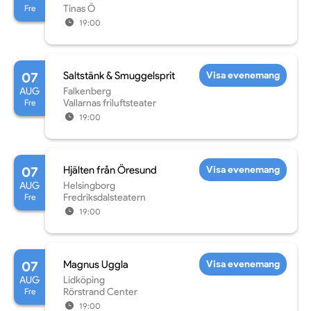
Fre
Tinas Ö
19:00
07
Saltstänk & Smuggelsprit
Visa evenemang
AUG
Falkenberg
Fre
Vallarnas friluftsteater
19:00
07
Hjälten från Öresund
Visa evenemang
AUG
Helsingborg
Fre
Fredriksdalsteatern
19:00
07
Magnus Uggla
Visa evenemang
AUG
Lidköping
Fre
Rörstrand Center
19:00