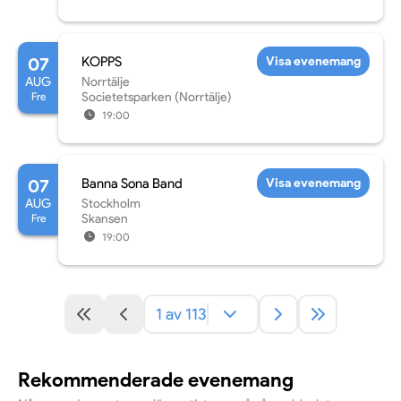
07
KOPPS
Visa evenemang
AUG
Norrtälje
Fre
Societetsparken (Norrtälje)
19:00
07
Banna Sona Band
Visa evenemang
AUG
Stockholm
Fre
Skansen
19:00
1 av 113
Rekommenderade evenemang