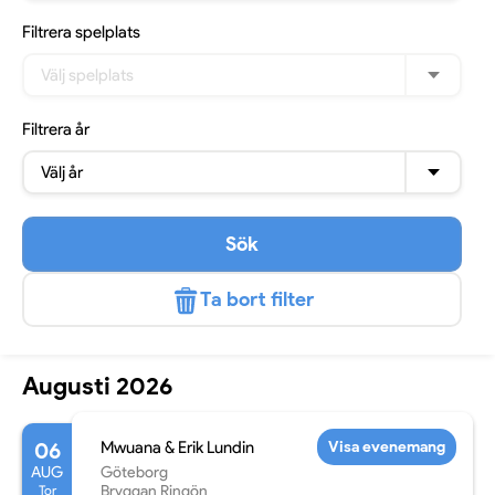
Filtrera
spelplats
Välj spelplats
Filtrera
år
Välj år
Sök
Ta bort filter
Augusti 2026
06
Mwuana & Erik Lundin
Visa evenemang
AUG
Göteborg
Tor
Bryggan Ringön