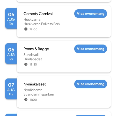
06
Comedy Carnival
Visa evenemang
AUG
Huskvarna
Tor
Huskvarna Folkets Park
19:00
06
Ronny & Ragge
Visa evenemang
AUG
Sundsvall
Tor
Himlabadet
19:30
07
Nynäskalaset
Visa evenemang
AUG
Nynäshamn
Fre
Svandammsparken
11:00