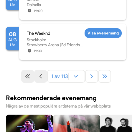
Lör
Dalhalla
19:00
08
The Weeknd
Visa evenemang
AUG
Stockholm
Lör
Strawberry Arena (Fd Friends
Arena)
19:30
1 av 113
Rekommenderade evenemang
Några av de mest populära artisterna på vår webbplats