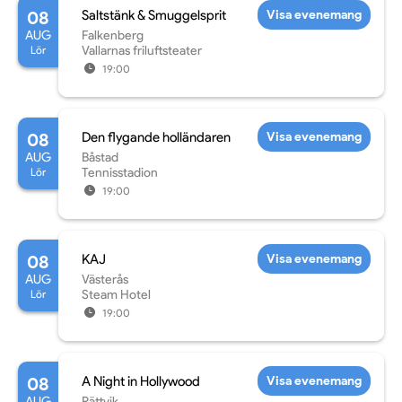
08
Saltstänk & Smuggelsprit
Visa evenemang
AUG
Falkenberg
Lör
Vallarnas friluftsteater
19:00
08
Den flygande holländaren
Visa evenemang
AUG
Båstad
Lör
Tennisstadion
19:00
08
KAJ
Visa evenemang
AUG
Västerås
Lör
Steam Hotel
19:00
08
A Night in Hollywood
Visa evenemang
AUG
Rättvik