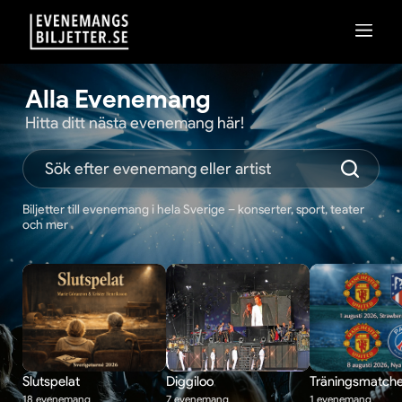
Alla Evenemang
Hitta ditt nästa evenemang här!
Biljetter till evenemang i hela Sverige – konserter, sport, teater
och mer
Slutspelat
Diggiloo
Träningsmatche
18 evenemang
7 evenemang
1 evenemang