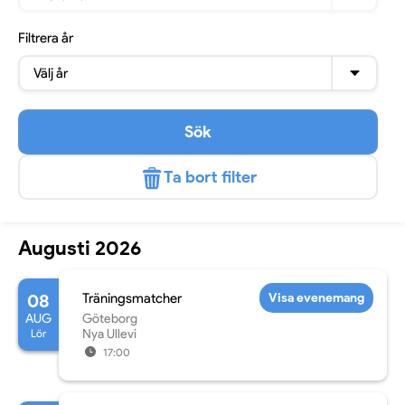
Filtrera
år
Välj år
Sök
Ta bort filter
Augusti 2026
08
Träningsmatcher
Visa evenemang
AUG
Göteborg
Lör
Nya Ullevi
17:00