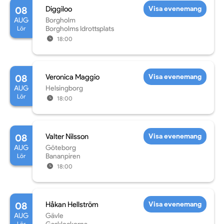
08
Diggiloo
Visa evenemang
AUG
Borgholm
Lör
Borgholms Idrottsplats
18:00
08
Veronica Maggio
Visa evenemang
AUG
Helsingborg
Lör
18:00
08
Valter Nilsson
Visa evenemang
AUG
Göteborg
Lör
Bananpiren
18:00
08
Håkan Hellström
Visa evenemang
AUG
Gävle
Lör