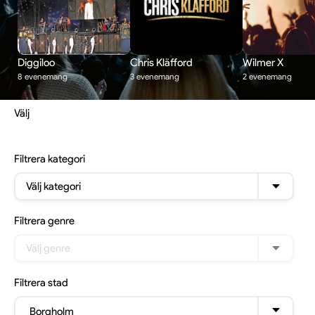
Diggiloo
Chris Kläfford
Wilmer X
8 evenemang
3 evenemang
2 evenemang
Välj
Filtrera
kategori
Välj kategori
Filtrera
genre
Välj genre
Filtrera
stad
Borgholm