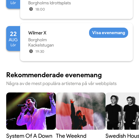
Lör
Borgholms Idrottsplats
18:00
22
Wilmer X
Visa evenemang
AUG
Borgholm
Lör
Kackelstugan
19:30
Rekommenderade evenemang
Några av de mest populära artisterna på vår webbplats
System Of A Down
The Weeknd
Swedish Hou