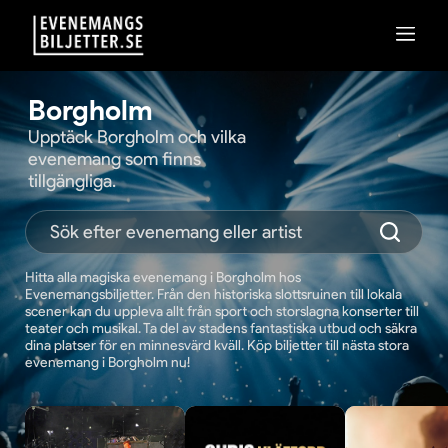
Borgholm
Upptäck Borgholm och vilka
evenemang som finns
tillgängliga.
Hitta alla magiska evenemang i Borgholm hos
Evenemangsbiljetter. Från den historiska slottsruinen till lokala
scener kan du uppleva allt från sport och storslagna konserter till
teater och musikal. Ta del av stadens fantastiska utbud och säkra
dina platser för en minnesvärd kväll. Köp biljetter till nästa stora
evenemang i Borgholm nu!