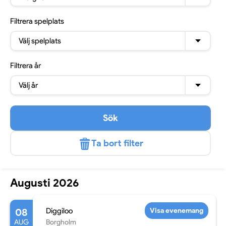
Filtrera
spelplats
Välj spelplats
Filtrera
år
Välj år
Sök
Ta bort filter
Augusti 2026
08
Diggiloo
Visa evenemang
AUG
Borgholm