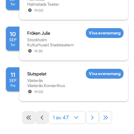
Tor
Halmstads Teater
19:00
10
Fröken Julie
Visa evenemang
SEP
Stockholm
Tor
Kulturhuset Stadsteatern
19:30
11
Slutspelat
Visa evenemang
SEP
Västerås
Fre
Västerås Konserthus
19:00
1 av 47