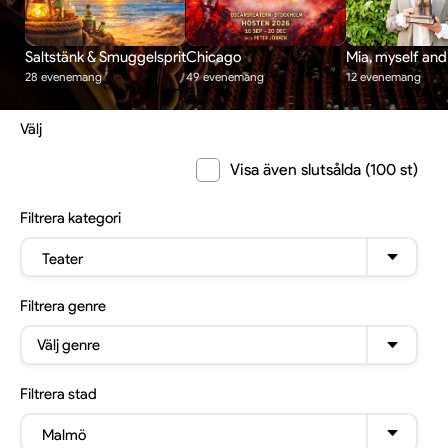
Saltstänk & Smuggelsprit
Chicago
Mia, myself and 
28 evenemang
49 evenemang
12 evenemang
Välj
Visa även slutsålda (100 st)
Filtrera
kategori
Teater
Filtrera
genre
Välj genre
Filtrera
stad
Malmö