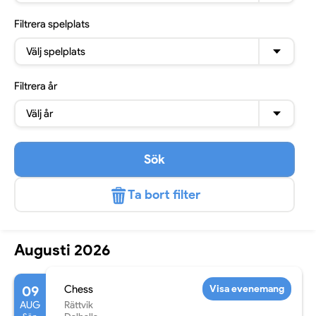
Filtrera
spelplats
Välj spelplats
Filtrera
år
Välj år
Sök
Ta bort filter
Augusti 2026
09
Chess
Visa evenemang
AUG
Rättvik