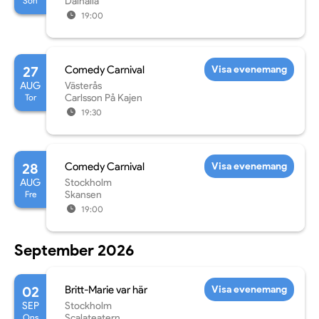
Sön
Dalhalla
19:00
27
Comedy Carnival
Visa evenemang
AUG
Västerås
Tor
Carlsson På Kajen
19:30
28
Comedy Carnival
Visa evenemang
AUG
Stockholm
Fre
Skansen
19:00
September 2026
02
Britt-Marie var här
Visa evenemang
SEP
Stockholm
Ons
Scalateatern