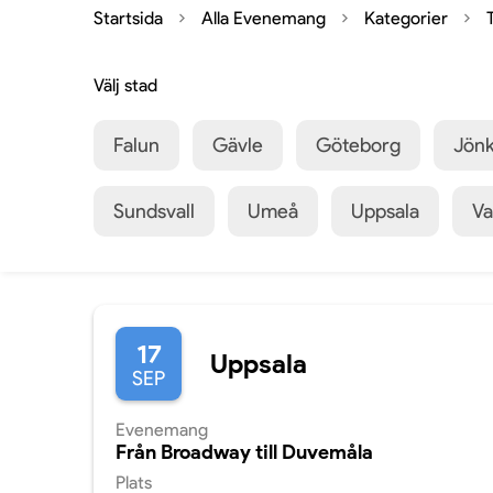
Startsida
Alla Evenemang
Kategorier
Välj stad
Falun
Gävle
Göteborg
Jön
Sundsvall
Umeå
Uppsala
Va
17
Uppsala
SEP
Evenemang
Från Broadway till Duvemåla
Plats