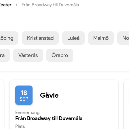
Teater
Från Broadway till Duvemåla
köping
Kristianstad
Luleå
Malmö
No
ra
Västerås
Örebro
18
Gävle
SEP
Evenemang
Från Broadway till Duvemåla
Plats