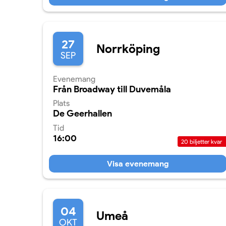
27
Norrköping
SEP
Evenemang
Från Broadway till Duvemåla
Plats
De Geerhallen
Tid
16:00
20
biljetter kvar
Visa evenemang
04
Umeå
OKT