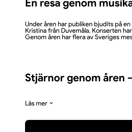
En resa genom musika
Under åren har publiken bjudits på en 
Kristina från Duvemåla. Konserten har s
Genom åren har flera av Sveriges mes
Stjärnor genom åren 
Många välkända namn har medverkat s
Läs mer
Bengtsson, Philip Jalmelid, Martin R
etablerade stjärnor och nya talanger, r