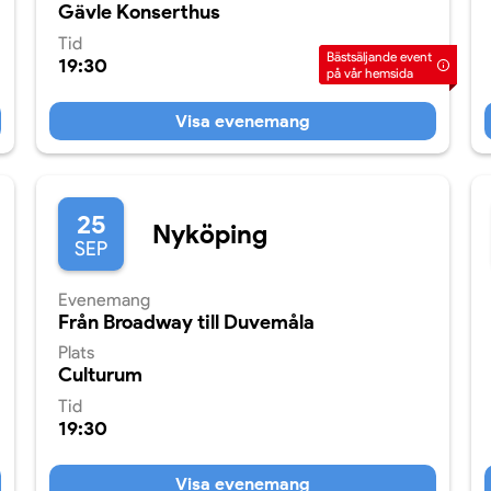
Gävle Konserthus
Tid
Bästsäljande event
19:30
på vår hemsida
Visa evenemang
25
Nyköping
SEP
Evenemang
Från Broadway till Duvemåla
Plats
Culturum
Tid
19:30
Visa evenemang