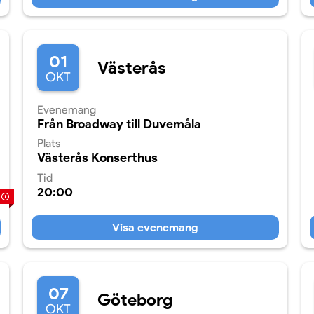
01
Västerås
OKT
Evenemang
Från Broadway till Duvemåla
Plats
Västerås Konserthus
Tid
20:00
Visa evenemang
07
Göteborg
OKT