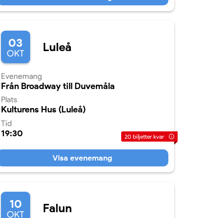
03
Luleå
OKT
Evenemang
Från Broadway till Duvemåla
Plats
Kulturens Hus (Luleå)
Tid
19:30
20
biljetter kvar
Visa evenemang
10
Falun
OKT