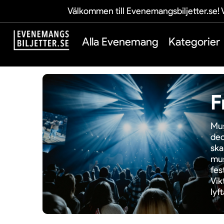
Välkommen till Evenemangsbiljetter.se! V
Alla Evenemang
Kategorier
F
Mus
dec
ska
mus
fes
Vik
lyf