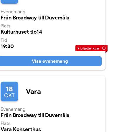
Evenemang
Från Broadway till Duvemåla
Plats
Kulturhuset tio14
Tid
19:30
9
biljetter kvar
Visa evenemang
18
Vara
OKT
Evenemang
Från Broadway till Duvemåla
Plats
Vara Konserthus