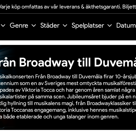
arje köp omfattas av vår leverans & äkthetsgaranti. Biljet
Genre
Städer
Spelplatser
Datum
rån Broadway till Duvem
ikalkonserten Från Broadway till Duvemåla firar 10-årsju
ennium som en av Sveriges mest omtyckta musikalförestä
pades av Viktoria Tocca och har genom åren samlat några
ikalartister på samma scen. Jubileumsåret bjuder på en 
tlig hyllning till musikalens magi, från Broadwayklassiker ti
toria Toccanas engagemang, inklusive hennes musikalstipe
ta både etablerade och unga talanger inom genren.