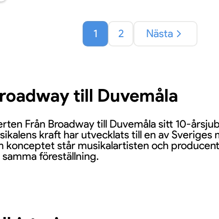
1
2
Nästa
Broadway till Duvemåla
erten Från Broadway till Duvemåla sitt 10-årsj
usikalens kraft har utvecklats till en av Sverig
konceptet står musikalartisten och producente
h samma föreställning.