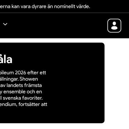
terna kan vara dyrare än nominellt värde.
åla
bileum 2026 efter ett
llningar. Showen
 av landets främsta
ny ensemble och en
ll svenska favoriter.
ndium, fortsätter att