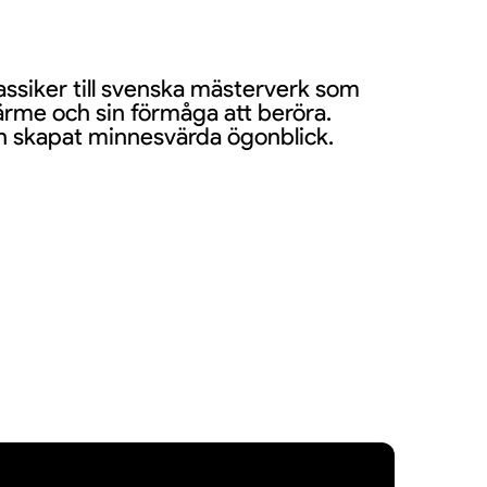
assiker till svenska mästerverk som
värme och sin förmåga att beröra.
ch skapat minnesvärda ögonblick.
mmi Christensson, John Martin
26 bjuder på en ny ensemble med både
ra festlig upplevelse för publiken.