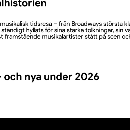
lhistorien
musikalisk tidsresa – från Broadways största kl
tändigt hyllats för sina starka tolkningar, sin 
t framstående musikalartister stått på scen o
– och nya under 2026
edan starten, bland annat Gunilla Backman, E
edhe Nord och Sanna Martin. Jubileumsåret 20
edo att föra traditionen vidare och skapa en ext