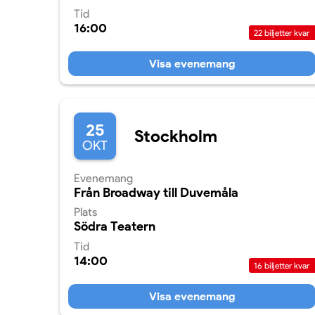
Tid
16:00
22
biljetter kvar
Visa evenemang
25
Stockholm
OKT
Evenemang
Från Broadway till Duvemåla
Plats
Södra Teatern
Tid
14:00
16
biljetter kvar
Visa evenemang