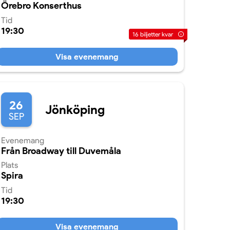
Örebro Konserthus
Tid
19:30
16
biljetter kvar
Visa evenemang
26
Jönköping
SEP
Evenemang
Från Broadway till Duvemåla
Plats
Spira
Tid
19:30
Visa evenemang