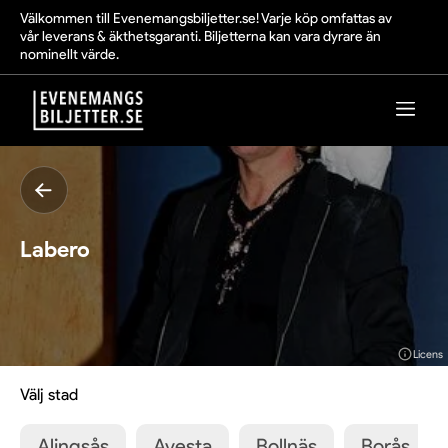
Välkommen till Evenemangsbiljetter.se! Varje köp omfattas av
vår leverans & äkthetsgaranti. Biljetterna kan vara dyrare än
nominellt värde.
Labero
Licens
Välj stad
Alingsås
Avesta
Bollnäs
Borås