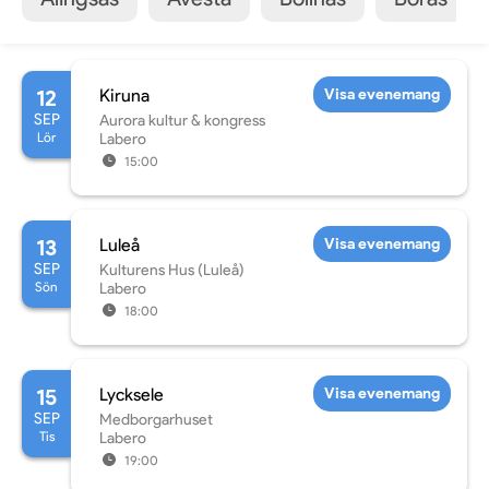
12
Kiruna
Visa evenemang
SEP
Aurora kultur & kongress
Lör
Labero
15:00
13
Luleå
Visa evenemang
SEP
Kulturens Hus (Luleå)
Sön
Labero
18:00
15
Lycksele
Visa evenemang
SEP
Medborgarhuset
Tis
Labero
19:00