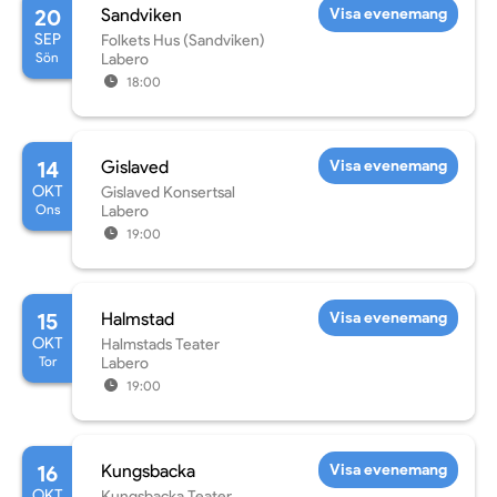
20
Sandviken
Visa evenemang
SEP
Folkets Hus (Sandviken)
Sön
Labero
18:00
14
Gislaved
Visa evenemang
OKT
Gislaved Konsertsal
Ons
Labero
19:00
15
Halmstad
Visa evenemang
OKT
Halmstads Teater
Tor
Labero
19:00
16
Kungsbacka
Visa evenemang
OKT
Kungsbacka Teater