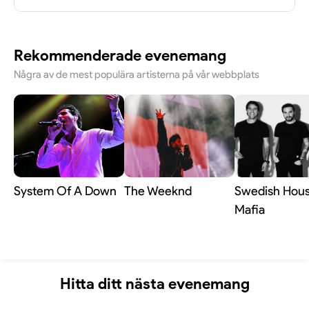
En föreställning med Joe Labero är oftast cirka 90
minuter lång, vanligtvis utan paus. Längden kan
Rekommenderade evenemang
dock variera beroende på vilken specifik show eller
turné det gäller.
Några av de mest populära artisterna på vår webbplats
System Of A Down
The Weeknd
Swedish Hou
Mafia
Hitta ditt nästa evenemang