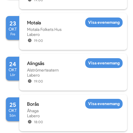
23
Motala
Visa evenemang
OKT
Motala Folkets Hus
Fre
Labero
19:00
24
Alingsås
Visa evenemang
OKT
Alströmerteatern
Lör
Labero
19:00
25
Borås
Visa evenemang
OKT
Åhaga
Sön
Labero
18:00