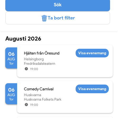
Sök
Ta bort filter
Augusti 2026
06
Hjälten från Öresund
Visa evenemang
AUG
Helsingborg
Tor
Fredriksdalsteatern
19:00
06
Comedy Carnival
Visa evenemang
AUG
Huskvarna
Tor
Huskvarna Folkets Park
19:00