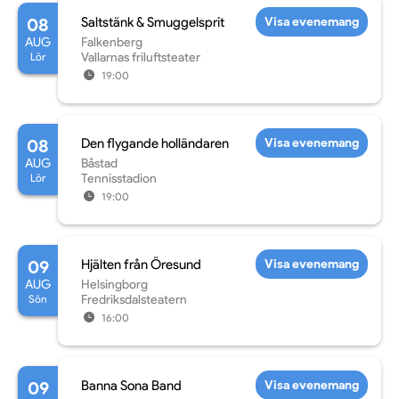
08
Saltstänk & Smuggelsprit
Visa evenemang
AUG
Falkenberg
Lör
Vallarnas friluftsteater
19:00
08
Den flygande holländaren
Visa evenemang
AUG
Båstad
Lör
Tennisstadion
19:00
09
Hjälten från Öresund
Visa evenemang
AUG
Helsingborg
Sön
Fredriksdalsteatern
16:00
09
Banna Sona Band
Visa evenemang