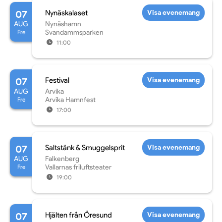
07
Nynäskalaset
Visa evenemang
AUG
Nynäshamn
Fre
Svandammsparken
11:00
07
Festival
Visa evenemang
AUG
Arvika
Fre
Arvika Hamnfest
17:00
07
Saltstänk & Smuggelsprit
Visa evenemang
AUG
Falkenberg
Fre
Vallarnas friluftsteater
19:00
07
Hjälten från Öresund
Visa evenemang