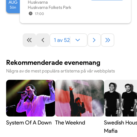
AUG
Huskvarna
Sön
Huskvarna Folkets Park
17:00
1 av 52
Rekommenderade evenemang
Några av de mest populära artisterna på vår webbplats
System Of A Down
The Weeknd
Swedish Hou
Mafia