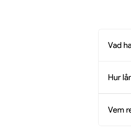
Vad ha
Musikal
Julia-hi
Hur lå
andra c
färgspr
Förestä
poplåta
minuter
Vem re
Again".