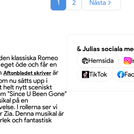
1
2
Nästa
a
& Julias sociala me
å den klassiska Romeo
Hemsida
tt eget öde och får en
om
är
Aftonbladet skriver
TikTok
Fa
om nu sätts upp i
helt nytt sceniskt
som "Since U Been Gone"
sikal på en
se. I rollerna ser vi
 Zia. Denna musikal är
rlek och fantastisk