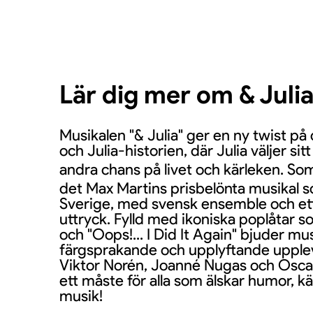
Lär dig mer om & Juli
Musikalen "& Julia" ger en ny twist p
och Julia-historien, där Julia väljer si
andra chans på livet och kärleken. S
det Max Martins prisbelönta musikal s
Sverige, med svensk ensemble och ett 
uttryck. Fylld med ikoniska poplåtar 
och "Oops!... I Did It Again" bjuder mu
färgsprakande och upplyftande upplevel
Viktor Norén, Joanné Nugas och Oscar
ett måste för alla som älskar humor, kä
musik!