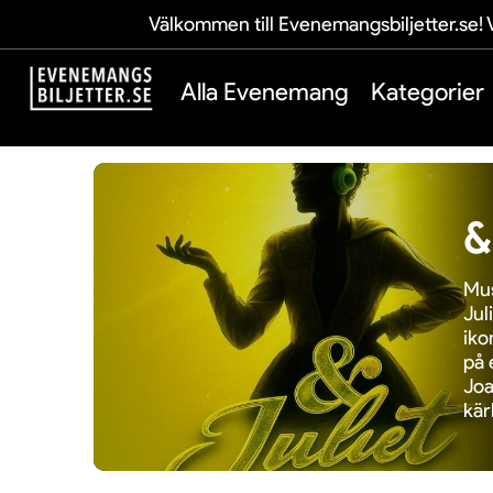
Välkommen till Evenemangsbiljetter.se! V
Alla Evenemang
Kategorier
&
Mus
Jul
iko
på 
Joa
kär