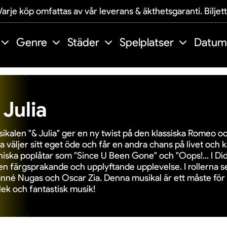
arje köp omfattas av vår leverans & äkthetsgaranti. Biljet
Genre
Städer
Spelplatser
Datum
 Julia
ikalen "& Julia" ger en ny twist på den klassiska Romeo oc
ia väljer sitt eget öde och får en andra chans på livet och 
niska poplåtar som "Since U Been Gone" och "Oops!... I Did
en färgsprakande och upplyftande upplevelse. I rollerna se
nné Nugas och Oscar Zia. Denna musikal är ett måste för 
lek och fantastisk musik!