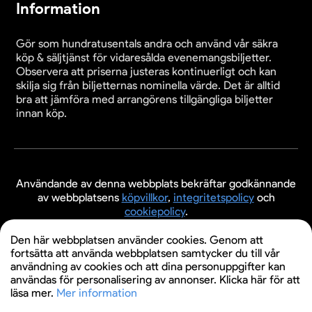
Information
levande och minnesvärt teatermöte.
Gör som hundratusentals andra och använd vår säkra
köp & säljtjänst för vidaresålda evenemangsbiljetter.
Observera att priserna justeras kontinuerligt och kan
skilja sig från biljetternas nominella värde. Det är alltid
bra att jämföra med arrangörens tillgängliga biljetter
innan köp.
Användande av denna webbplats bekräftar godkännande
av webbplatsens
köpvillkor
,
integritetspolicy
och
cookiepolicy
.
© 2026 Evenemangsbiljetter.se
Den här webbplatsen använder cookies. Genom att
fortsätta att använda webbplatsen samtycker du till vår
användning av cookies och att dina personuppgifter kan
användas för personalisering av annonser. Klicka här för att
läsa mer.
Mer information