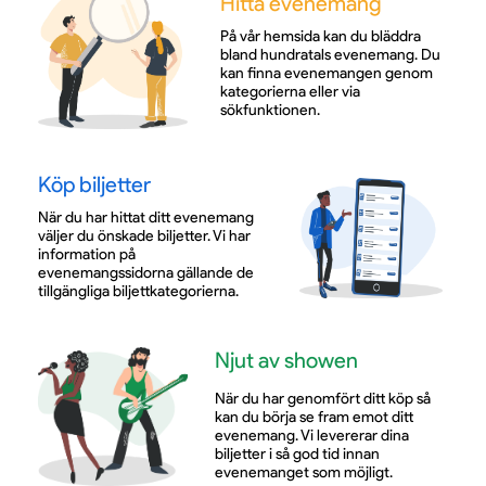
Hitta evenemang
samtal fyllt av minnen, reflektioner och oväntade
På vår hemsida kan du bläddra
vändningar.
bland hundratals evenemang. Du
kan finna evenemangen genom
kategorierna eller via
sökfunktionen.
En ung röst möter två ikoner
Köp biljetter
I logen dyker även den unga produktionsassistenten
När du har hittat ditt evenemang
Rasmus upp, spelad av Nonni Ardal, som hyllats för
väljer du önskade biljetter. Vi har
sin träffsäkra scennärvaro. Hans oförställda och
information på
ovetande sätt att förhålla sig till Marie och Kristers
evenemangssidorna gällande de
tunga status blir upptakten till en rad komiska
tillgängliga biljettkategorierna.
missförstånd och gränslösa övertramp. Det skapar
en dynamik som ger föreställningen både energi
och nya perspektiv.
Njut av showen
När du har genomfört ditt köp så
kan du börja se fram emot ditt
Hyllad av både publik och kritiker
evenemang. Vi levererar dina
biljetter i så god tid innan
evenemanget som möjligt.