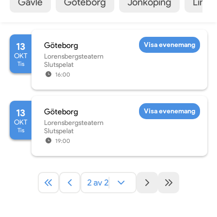
Gävle
Göteborg
Jönköping
Linkö
13
Göteborg
Visa evenemang
OKT
Lorensbergsteatern
Tis
Slutspelat
16:00
13
Göteborg
Visa evenemang
OKT
Lorensbergsteatern
Tis
Slutspelat
19:00
2 av 2