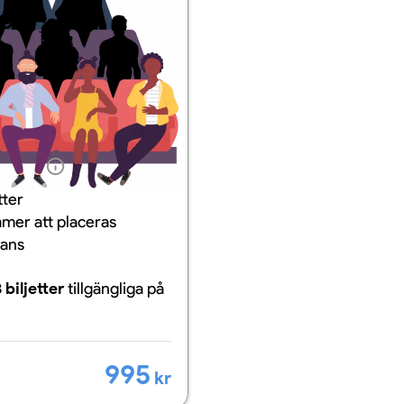
ation
tter
mer att placeras
mans
 biljetter
tillgängliga
på
995
kr