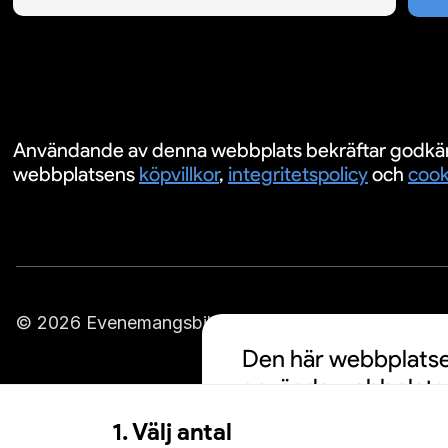
Användande av denna webbplats bekräftar godkä
webbplatsens
köpvillkor
,
integritetspolicy
och
cook
© 2026 Evenemangsbiljetter.se
Den här webbplatsen
använda webbplatse
cookies och att din
1. Välj antal
personalisering av a