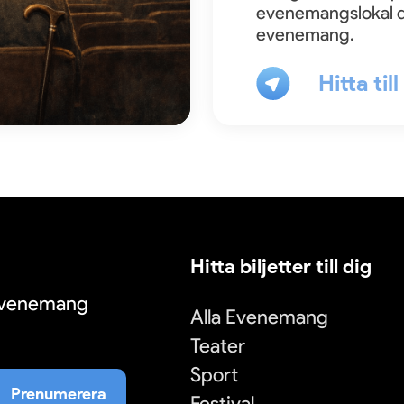
evenemangslokal d
evenemang.
Hitta til
Hitta biljetter till dig
 evenemang
Alla Evenemang
Teater
Sport
Prenumerera
Festival