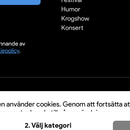
Humor
Krogshow
Konsert
nnande av
iepolicy
.
S
 använder cookies. Genom att fortsätta at
n samtycker du till vår användning av
a personuppgifter kan användas för
2. Välj kategori
nnonser. Klicka här för att läsa mer.
Mer