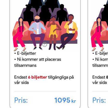
Information
Inform
E-biljetter
E-bilje
Ni kommer att placeras
Ni kom
tillsammans
tillsam
Endast
6 biljetter
tillgängliga
på
Endast
8
vår sida
vår sida
Pris:
1095
Pris:
kr