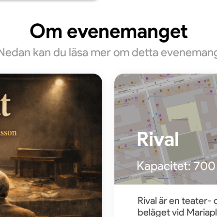
Om evenemanget
Nedan kan du läsa mer om detta eveneman
Rival
Kapacitet:
700
Rival är en teater-
beläget vid Mariapl