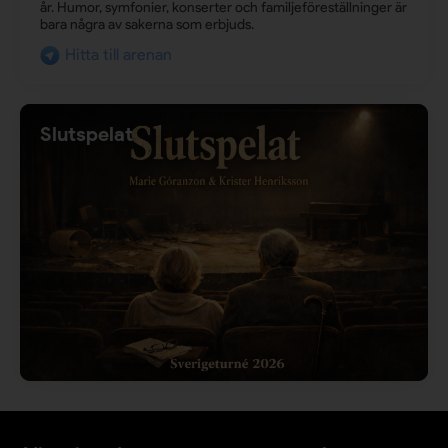
år. Humor, symfonier, konserter och familjeföreställninger är
bara några av sakerna som erbjuds.
Hitta till arenan
Slutspelat