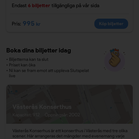
Endast
6 biljetter
tillgängliga
på vår sida
995
Pris:
kr
Köp biljetter
Boka dina biljetter idag
•
Biljetterna kan ta slut
•
Priset kan öka
•
Ni kan se fram emot att uppleva Slutspelat
live
Västerås Konserthus
912
2002
Kapacitet:
Öppningsår:
Västerås Konserhus är ett konserthus i Västerås med tre olika
scener. Här arrangeras det mängder med evenemang varje