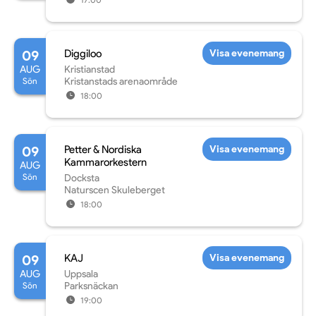
09
Diggiloo
Visa evenemang
AUG
Kristianstad
Sön
Kristanstads arenaområde
18:00
09
Petter & Nordiska
Visa evenemang
Kammarorkestern
AUG
Sön
Docksta
Naturscen Skuleberget
18:00
09
KAJ
Visa evenemang
AUG
Uppsala
Sön
Parksnäckan
19:00