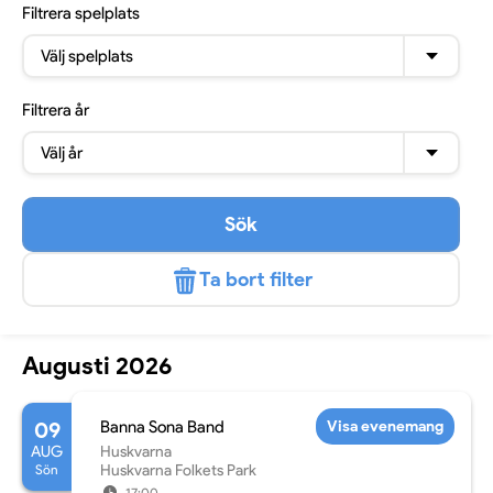
Filtrera
spelplats
Välj spelplats
Filtrera
år
Välj år
Sök
Ta bort filter
Augusti 2026
09
Banna Sona Band
Visa evenemang
AUG
Huskvarna
Sön
Huskvarna Folkets Park
17:00