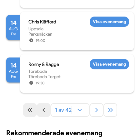
14
Chris Kläfford
Visa evenemang
AUG
Uppsala
Fre
Parksnäckan
19:00
14
Ronny & Ragge
Visa evenemang
AUG
Töreboda
Fre
Töreboda Torget
19:30
1 av 42
Rekommenderade evenemang