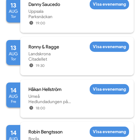
13
Danny Saucedo
Visa evenemang
AUG
Uppsala
Tor
Parksnäckan
19:00
13
Ronny & Ragge
Visa evenemang
AUG
Landskrona
Tor
Citadellet
19:30
14
Håkan Hellström
Visa evenemang
AUG
Umeå
Fre
Hedlundadungen på
Noliaområdet
18:00
14
Robin Bengtsson
Visa evenemang
AUG
Borås