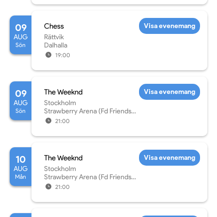
09
Chess
Visa evenemang
AUG
Rättvik
Sön
Dalhalla
19:00
09
The Weeknd
Visa evenemang
AUG
Stockholm
Sön
Strawberry Arena (Fd Friends
Arena)
21:00
10
The Weeknd
Visa evenemang
AUG
Stockholm
Mån
Strawberry Arena (Fd Friends
Arena)
21:00