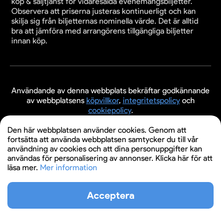
köp & säljtjänst för vidaresålda evenemangsbiljetter.
Observera att priserna justeras kontinuerligt och kan
skilja sig från biljetternas nominella värde. Det är alltid
bra att jämföra med arrangörens tillgängliga biljetter
innan köp.
Användande av denna webbplats bekräftar godkännande
av webbplatsens
köpvillkor
,
integritetspolicy
och
cookiepolicy
.
© 2026 Evenemangsbiljetter.se
Den här webbplatsen använder cookies. Genom att
fortsätta att använda webbplatsen samtycker du till vår
användning av cookies och att dina personuppgifter kan
användas för personalisering av annonser. Klicka här för att
läsa mer.
Mer information
Acceptera