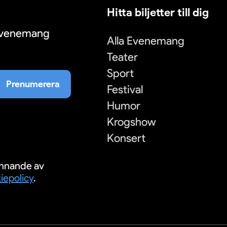
Hitta biljetter till dig
 evenemang
Alla Evenemang
Teater
Sport
Prenumerera
Festival
Humor
Krogshow
Konsert
nnande av
iepolicy
.