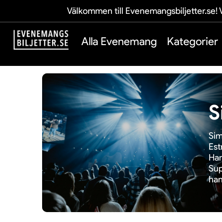
Välkommen till Evenemangsbiljetter.se! V
Alla Evenemang
Kategorier
S
Sim
Est
Han
Sup
han