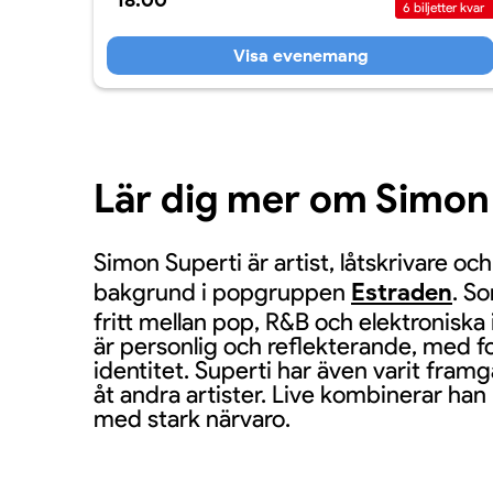
18:00
6
biljetter kvar
Visa evenemang
Lär dig mer om Simon
Simon Superti är artist, låtskrivare o
bakgrund i popgruppen
Estraden
. So
fritt mellan pop, R&B och elektroniska
är personlig och reflekterande, med f
identitet. Superti har även varit fra
åt andra artister. Live kombinerar ha
med stark närvaro.