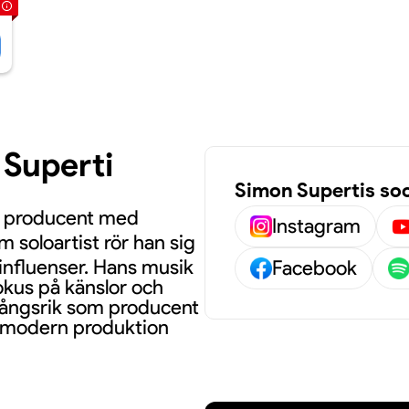
 Superti
Simon Supertis soc
ch producent med
Instagram
m soloartist rör han sig
 influenser. Hans musik
Facebook
okus på känslor och
mgångsrik som producent
n modern produktion