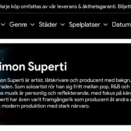
arje köp omfattas av vår leverans & äkthetsgaranti. Biljet
Genre
Städer
Spelplatser
Datum
imon Superti
on Superti är artist, låtskrivare och producent med bakg
raden. Som soloartist rör han sig fritt mellan pop, R&B och 
s musik är personlig och reflekterande, med fokus på käns
erti har även varit framgångsrik som producent åt andra a
 modern produktion med stark närvaro.