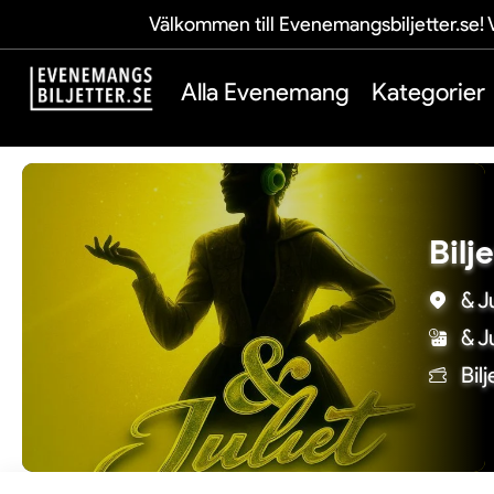
Välkommen till Evenemangsbiljetter.se! V
Alla Evenemang
Kategorier
Bilj
& J
& J
Bil