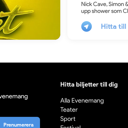
Nick Cave, Simon &
upp shower som C
Hitta til
Hitta biljetter till dig
 evenemang
Alla Evenemang
Teater
Sport
Prenumerera
Festival