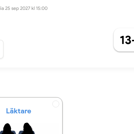
lia 25 sep 2027 kl 15:00
13
Läktare