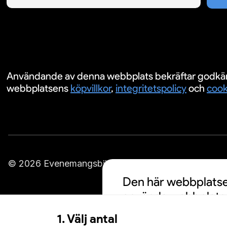
Användande av denna webbplats bekräftar godkä
webbplatsens
köpvillkor
,
integritetspolicy
och
cook
© 2026 Evenemangsbiljetter.se
Den här webbplatsen
använda webbplatse
cookies och att din
1. Välj antal
personalisering av a