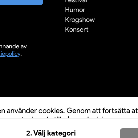
Humor
Krogshow
Konsert
nnande av
iepolicy
.
S
 använder cookies. Genom att fortsätta at
n samtycker du till vår användning av
a personuppgifter kan användas för
2. Välj kategori
nnonser. Klicka här för att läsa mer.
Mer