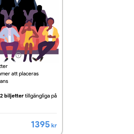
ation
tter
mer att placeras
mans
2 biljetter
tillgängliga
på
1395
kr