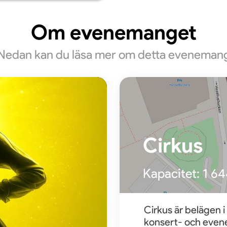
Om evenemanget
Nedan kan du läsa mer om detta eveneman
Cirkus
Kapacitet:
1 64
Cirkus är belägen i
konsert- och evene