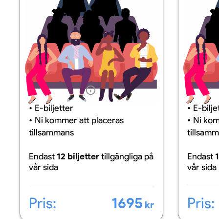
Information
Inform
E-biljetter
E-bilje
Ni kommer att placeras
Ni kom
tillsammans
tillsam
Endast
12 biljetter
tillgängliga
på
Endast
1
vår sida
vår sida
Pris:
1695
Pris:
kr