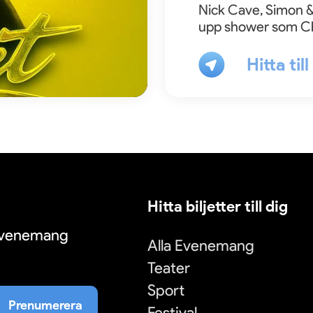
Nick Cave, Simon &
upp shower som C
Hitta til
Hitta biljetter till dig
 evenemang
Alla Evenemang
Teater
Sport
Prenumerera
Festival