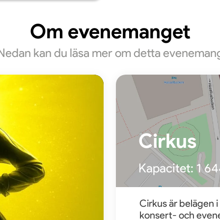
Om evenemanget
Nedan kan du läsa mer om detta eveneman
Cirkus
Kapacitet:
1 64
Cirkus är belägen i
konsert- och evene