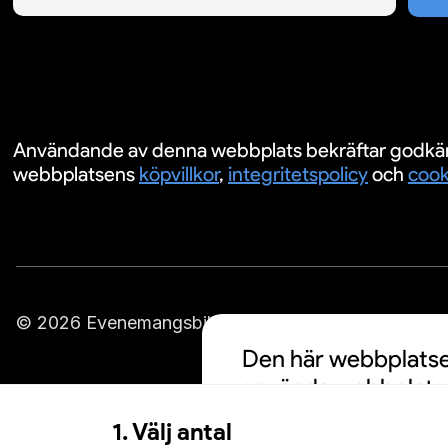
Användande av denna webbplats bekräftar godkä
webbplatsens
köpvillkor
,
integritetspolicy
och
cook
© 2026 Evenemangsbiljetter.se
Den här webbplatsen
använda webbplatse
cookies och att din
1. Välj antal
personalisering av a