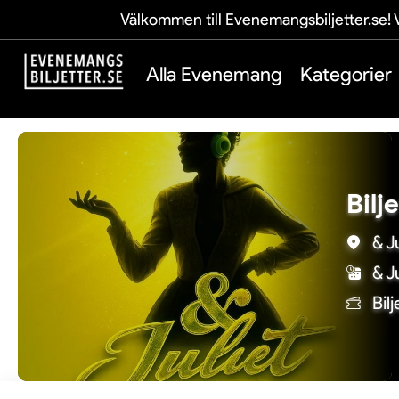
Välkommen till Evenemangsbiljetter.se! V
Alla Evenemang
Kategorier
Bilj
& J
& J
Bil