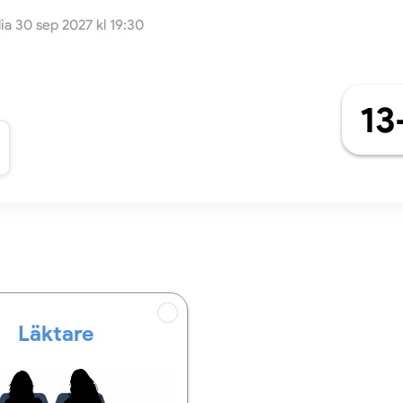
lia 30 sep 2027 kl 19:30
13
Läktare