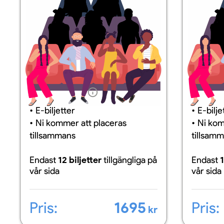
Information
Inform
E-biljetter
E-bilje
Ni kommer att placeras
Ni kom
tillsammans
tillsam
Endast
12 biljetter
tillgängliga
på
Endast
1
vår sida
vår sida
Pris:
1695
Pris:
kr