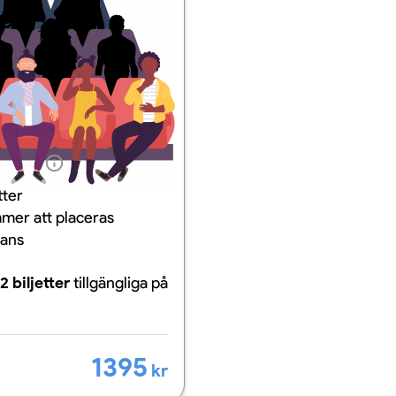
ation
tter
mer att placeras
mans
2 biljetter
tillgängliga
på
1395
kr