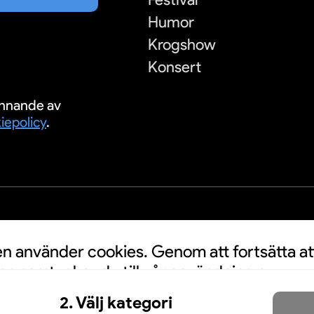
Humor
Krogshow
Konsert
nnande av
iepolicy
.
S
 använder cookies. Genom att fortsätta at
n samtycker du till vår användning av
a personuppgifter kan användas för
2. Välj kategori
nnonser. Klicka här för att läsa mer.
Mer