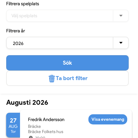
Filtrera
spelplats
Välj spelplats
Filtrera
år
2026
Sök
Ta bort filter
Augusti 2026
27
Fredrik Andersson
Visa evenemang
AUG
Bräcke
Tor
Bräcke Folkets hus
20:00