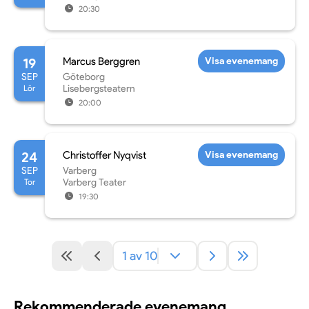
20:30
19
Marcus Berggren
Visa evenemang
SEP
Göteborg
Lör
Lisebergsteatern
20:00
24
Christoffer Nyqvist
Visa evenemang
SEP
Varberg
Tor
Varberg Teater
19:30
1 av 10
Rekommenderade evenemang