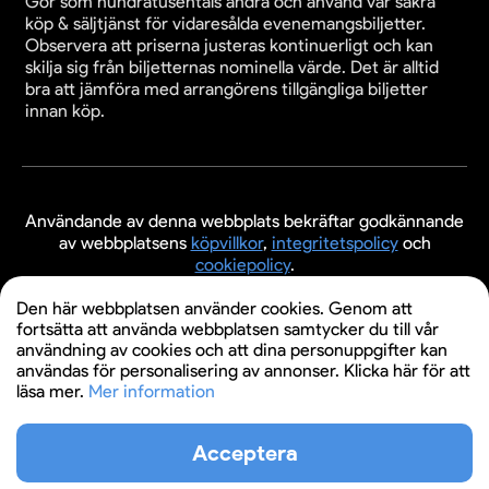
Gör som hundratusentals andra och använd vår säkra
köp & säljtjänst för vidaresålda evenemangsbiljetter.
Observera att priserna justeras kontinuerligt och kan
skilja sig från biljetternas nominella värde. Det är alltid
bra att jämföra med arrangörens tillgängliga biljetter
innan köp.
Användande av denna webbplats bekräftar godkännande
av webbplatsens
köpvillkor
,
integritetspolicy
och
cookiepolicy
.
© 2026 Evenemangsbiljetter.se
Den här webbplatsen använder cookies. Genom att
fortsätta att använda webbplatsen samtycker du till vår
användning av cookies och att dina personuppgifter kan
användas för personalisering av annonser. Klicka här för att
läsa mer.
Mer information
Acceptera