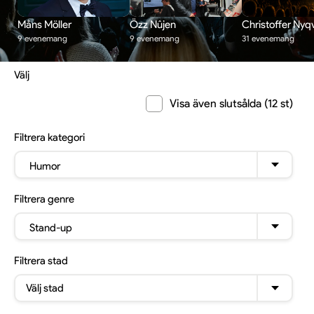
Måns Möller
Özz Nûjen
Christoffer Nyqv
9 evenemang
9 evenemang
31 evenemang
Välj
Visa även slutsålda (12 st)
Filtrera
kategori
Humor
Filtrera
genre
Stand-up
Filtrera
stad
Välj stad