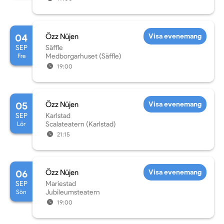
04
Özz Nûjen
Visa evenemang
SEP
Säffle
Fre
Medborgarhuset (Säffle)
19:00
05
Özz Nûjen
Visa evenemang
SEP
Karlstad
Lör
Scalateatern (Karlstad)
21:15
06
Özz Nûjen
Visa evenemang
SEP
Mariestad
Sön
Jubileumsteatern
19:00