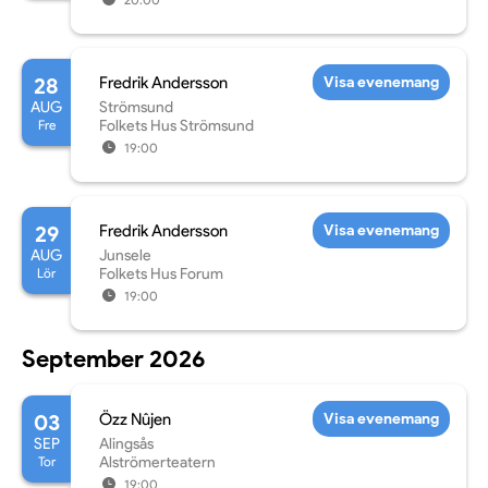
28
Fredrik Andersson
Visa evenemang
AUG
Strömsund
Fre
Folkets Hus Strömsund
19:00
29
Fredrik Andersson
Visa evenemang
AUG
Junsele
Lör
Folkets Hus Forum
19:00
September 2026
03
Özz Nûjen
Visa evenemang
SEP
Alingsås
Tor
Alströmerteatern
19:00