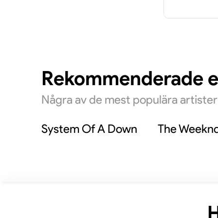
Föruto
sidopoj
Benjami
Begins.
Rekommenderade 
utomjor
Några av de mest populära artiste
System Of A Down
The Weekn
H