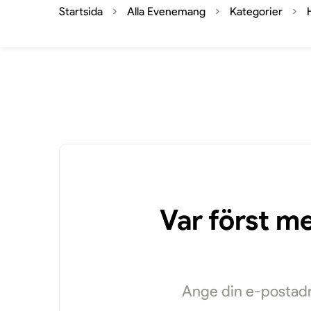
Startsida
Alla Evenemang
Kategorier
Var först m
Ange din e-postadr