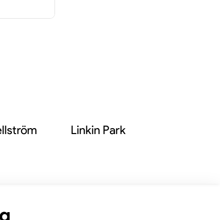
omna
ktären
y
m
llström
Linkin Park
ng