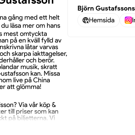
Björn Gustafssons
nna gång med ett helt
Hemsida
 du läsa mer om hans
iges mest omtyckta
han på en kväll fylld av
skrivna låtar varvas
och skarpa iakttagelser,
erhåller och berör.
landar musik, skratt
 Gustafsson kan. Missa
nom live på China
er att glömma!
afsson? Via vår köp &
ter till priser som kan
kt på biljetterna. Vi
nativ innan köpet