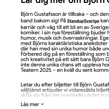
Björn Gustafsson är tillbaka – och de
band bakom sig! På
kan
StandupSverige
karriär och väg till att bli en av Sver
komiker. I sin nya föreställning bjuder 
humor, musik och överraskningar. Egen
med Björns karaktäristiska anekdoter 
där han med sin unika humor både und
Förbered dig på en föreställning som b
och kreativitet på ett sätt bara Björn
inte denna unika chans att uppleva ho
Teatern 2025 – en kväll du sent komm
Letar du efter biljetter till Björn Gust
säljtjänst erbjuder vi vidaresålda biljet
skilja sig från det nominella värdet tryc
rekommenderar att jämföra olika alter
Läs mer
genomförs.