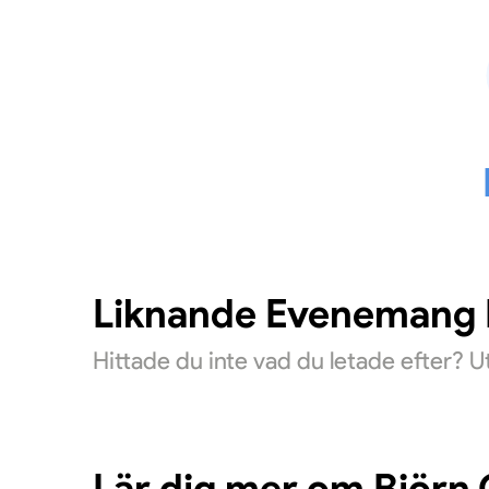
Liknande Evenemang D
Hittade du inte vad du letade efter? 
Lär dig mer om Björn