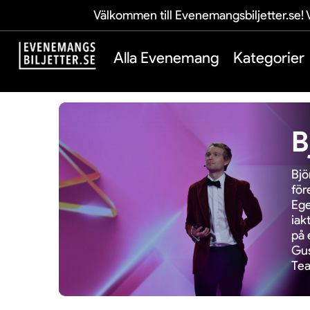
Välkommen till Evenemangsbiljetter.se! V
Alla Evenemang
Kategorier
B
Bjö
för
Ege
iak
på 
Gus
Tea