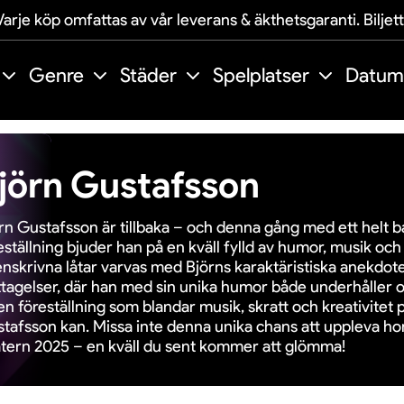
arje köp omfattas av vår leverans & äkthetsgaranti. Biljet
Genre
Städer
Spelplatser
Datum
jörn Gustafsson
rn Gustafsson är tillbaka – och denna gång med ett helt ba
eställning bjuder han på en kväll fylld av humor, musik och
nskrivna låtar varvas med Björns karaktäristiska anekdot
ttagelser, där han med sin unika humor både underhåller o
en föreställning som blandar musik, skratt och kreativitet p
tafsson kan. Missa inte denna unika chans att uppleva ho
tern 2025 – en kväll du sent kommer att glömma!