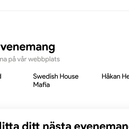
m sitt genombrott som den charmigt bortk
ken i Melodifestivalen är han känd som kara
n och rymdhjälten Lenny Starfighter i Kenn
 Han har även gjort internationell karriär so
evenemang
dingen Don i serien People of Earth.
rna på vår webbplats
d
Swedish House
Håkan He
Mafia
itta ditt nästa evenema