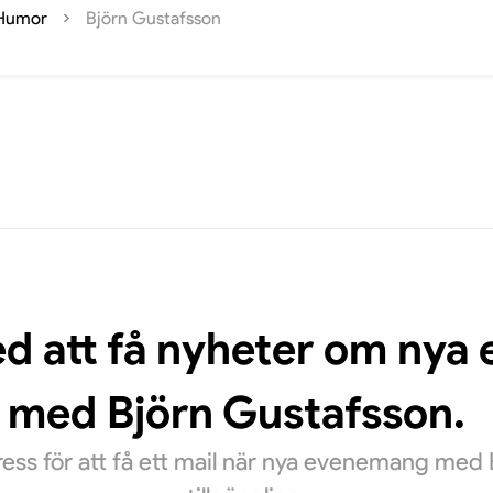
Humor
Björn Gustafsson
ed att få nyheter om ny
med Björn Gustafsson.
ess för att få ett mail när nya evenemang med 