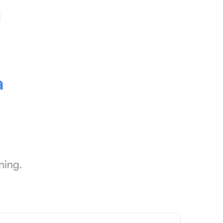
a
ning.