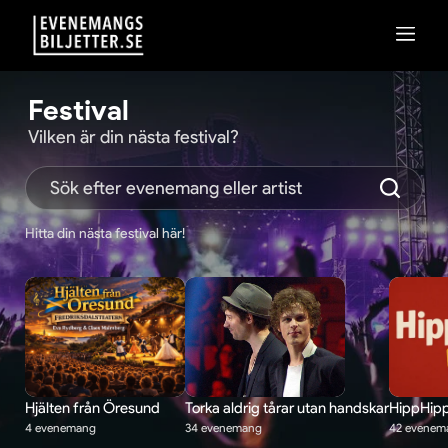
Festival
Vilken är din nästa festival?
Hitta din nästa festival här!
Hjälten från Öresund
Torka aldrig tårar utan handskar
HippHipp
4 evenemang
34 evenemang
42 evenem