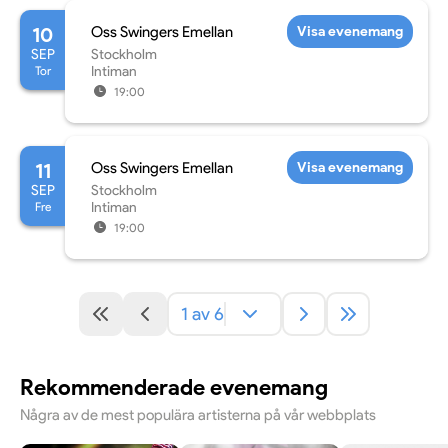
10
Oss Swingers Emellan
Visa evenemang
SEP
Stockholm
Tor
Intiman
19:00
11
Oss Swingers Emellan
Visa evenemang
SEP
Stockholm
Fre
Intiman
19:00
1 av 6
Rekommenderade evenemang
Några av de mest populära artisterna på vår webbplats