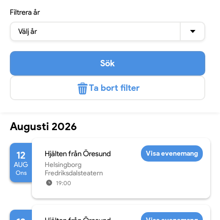
Filtrera
år
Välj år
Sök
Ta bort filter
Augusti 2026
12
Hjälten från Öresund
Visa evenemang
AUG
Helsingborg
Ons
Fredriksdalsteatern
19:00