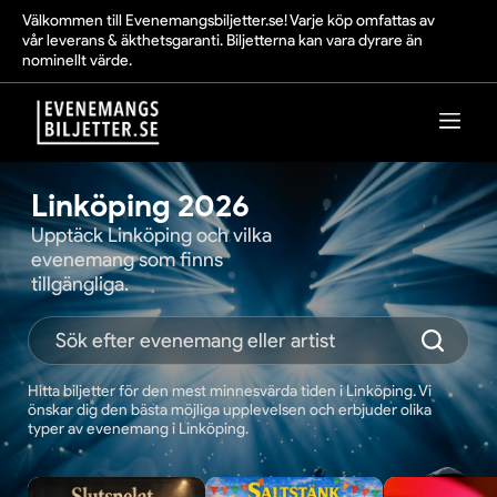
Välkommen till Evenemangsbiljetter.se! Varje köp omfattas av
vår leverans & äkthetsgaranti. Biljetterna kan vara dyrare än
nominellt värde.
Linköping 2026
Upptäck Linköping och vilka
evenemang som finns
tillgängliga.
Hitta biljetter för den mest minnesvärda tiden i Linköping. Vi
önskar dig den bästa möjliga upplevelsen och erbjuder olika
typer av evenemang i Linköping.