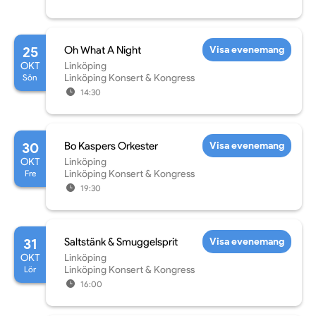
25
Oh What A Night
Visa evenemang
OKT
Linköping
Sön
Linköping Konsert & Kongress
14:30
30
Bo Kaspers Orkester
Visa evenemang
OKT
Linköping
Fre
Linköping Konsert & Kongress
19:30
31
Saltstänk & Smuggelsprit
Visa evenemang
OKT
Linköping
Lör
Linköping Konsert & Kongress
16:00