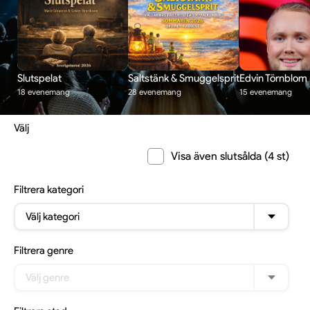
Slutspelat
Saltstänk & Smuggelsprit
Edvin Törnblom
18 evenemang
28 evenemang
15 evenemang
Välj
Visa även slutsålda (4 st)
Filtrera
kategori
Välj kategori
Filtrera
genre
Välj genre