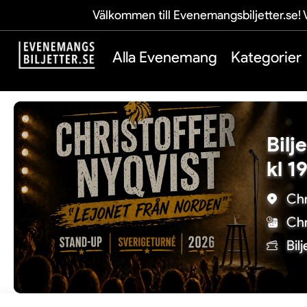
Välkommen till Evenemangsbiljetter.se! V
Alla Evenemang
Kategorier
Bilj
kl 1
Chr
Chr
Bil