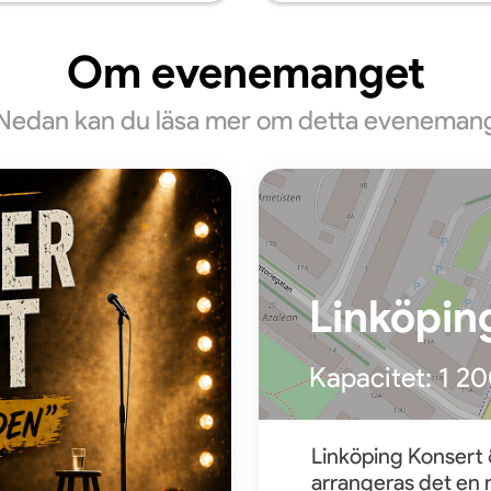
Om evenemanget
Nedan kan du läsa mer om detta eveneman
Linköpin
Kapacitet:
1 2
Linköping Konsert 
arrangeras det en 