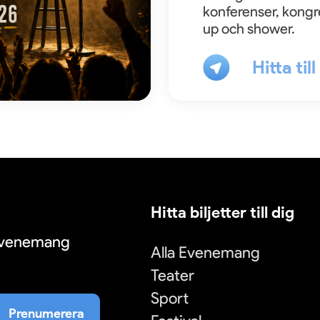
konferenser, kongr
up och shower.
Hitta til
Hitta biljetter till dig
 evenemang
Alla Evenemang
Teater
Sport
Prenumerera