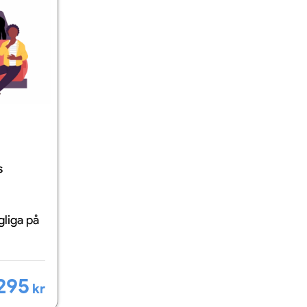
s
ngliga
på
295
kr