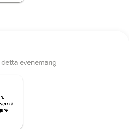
ör detta evenemang
en.
som är
igare