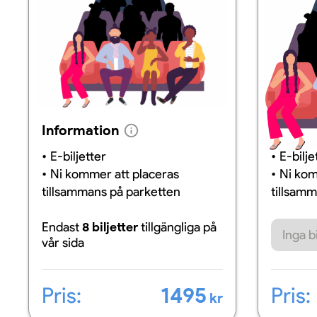
Information
Inform
E-biljetter
E-bilje
Ni kommer att placeras
Ni kom
tillsammans på parketten
tillsam
Endast
8 biljetter
tillgängliga
på
Inga bi
vår sida
Pris:
1495
Pris:
kr