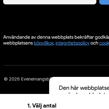
Användande av denna webbplats bekräftar godkä
webbplatsens
köpvillkor
,
integritetspolicy
och
cook
© 2026 Evenemangsbiljetter.se
Den här webbplatsen
använda webbplatse
cookies och att din
1. Välj antal
personalisering av a