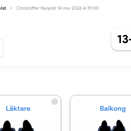
ist
Christoffer Nyqvist 14 nov 2026 kl 19:30
13
Läktare
Balkong