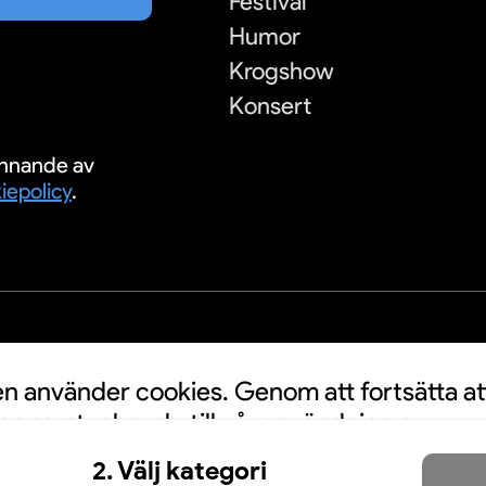
Festival
Humor
Krogshow
Konsert
nnande av
iepolicy
.
S
 använder cookies. Genom att fortsätta at
n samtycker du till vår användning av
a personuppgifter kan användas för
2. Välj kategori
nnonser. Klicka här för att läsa mer.
Mer