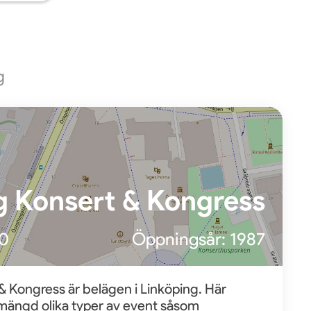
g
g Konsert & Kongress
00
Öppningsår:
1987
& Kongress är belägen i Linköping. Här
mängd olika typer av event såsom