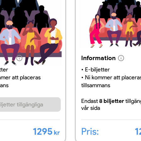
ation
Information
tter
E-biljetter
mer att placeras
Ni kommer att placera
mans
tillsammans
Endast
8 biljetter
tillgä
ljetter tillgängliga
vår sida
Pris:
1
1295
kr