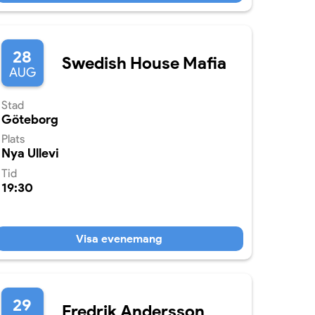
28
Swedish House Mafia
AUG
Stad
Göteborg
Plats
Nya Ullevi
Tid
19:30
Visa evenemang
29
Fredrik Andersson