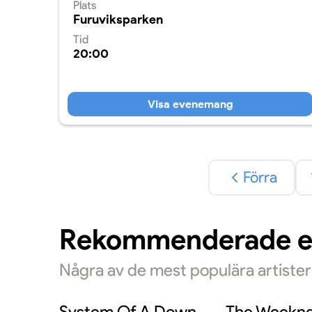
Plats
Furuviksparken
Tid
20:00
Visa evenemang
Förra
Rekommenderade 
Några av de mest populära artiste
System Of A Down
The Weekn