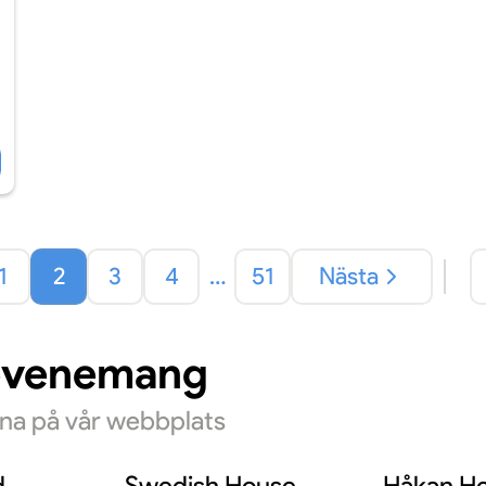
1
2
3
4
…
51
Nästa
evenemang
rna på vår webbplats
d
Swedish House
Håkan He