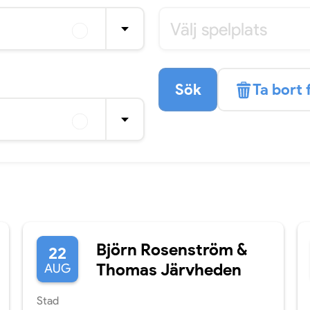
Välj spelplats
Sök
Ta bort f
Björn Rosenström &
22
Thomas Järvheden
AUG
Stad