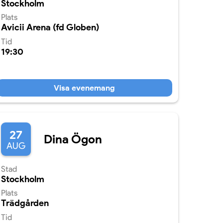
Stockholm
Plats
Avicii Arena (fd Globen)
Tid
19:30
Visa evenemang
27
Dina Ögon
AUG
Stad
Stockholm
Plats
Trädgården
Tid