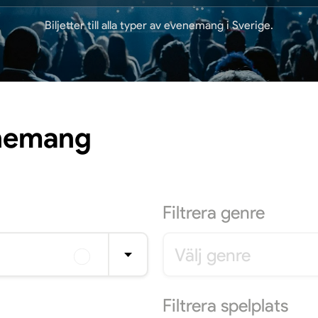
Biljetter till alla typer av evenemang i Sverige.
enemang
Filtrera
genre
Välj genre
Filtrera
spelplats