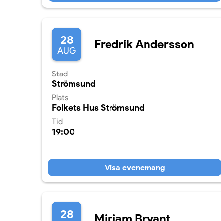
28
Fredrik Andersson
AUG
Stad
Strömsund
Plats
Folkets Hus Strömsund
Tid
19:00
Visa evenemang
28
Miriam Bryant