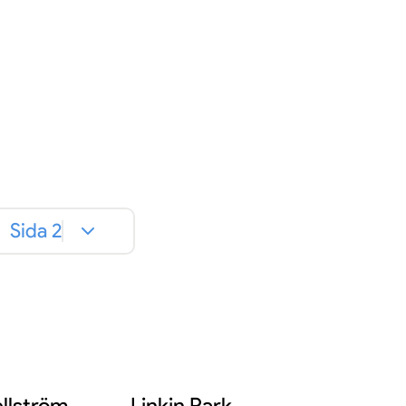
Sida 2
llström
Linkin Park