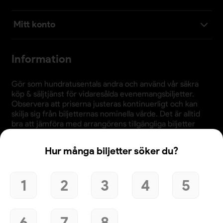
Mitt konto
Information
Gör som hundratusentals andra och använd vår säkra
köp & säljtjänst för vidaresålda evenemangsbiljetter.
Observera att priserna justeras kontinuerligt och kan
skilja sig från biljetternas nominella värde. Det är alltid
bra att jämföra med arrangörens tillgängliga biljetter
innan köp.
Hur många biljetter söker du?
1
2
3
4
5
Användande av denna webbplats bekräftar godkännande
av webbplatsens
köpvillkor
,
integritetspolicy
och
cookiepolicy
.
6
7
8