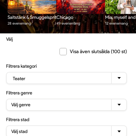
Saltstänk & Smuggelsprit
Chicago
Mia, myself and 
28 evenemang
49 evenemang
12 evenemang
Välj
Visa även slutsålda (100 st)
Filtrera
kategori
Teater
Filtrera
genre
Välj genre
Filtrera
stad
Välj stad