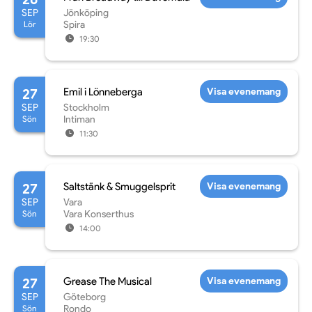
SEP
Jönköping
Lör
Spira
19:30
27
Emil i Lönneberga
Visa evenemang
SEP
Stockholm
Sön
Intiman
11:30
27
Saltstänk & Smuggelsprit
Visa evenemang
SEP
Vara
Sön
Vara Konserthus
14:00
27
Grease The Musical
Visa evenemang
SEP
Göteborg
Sön
Rondo