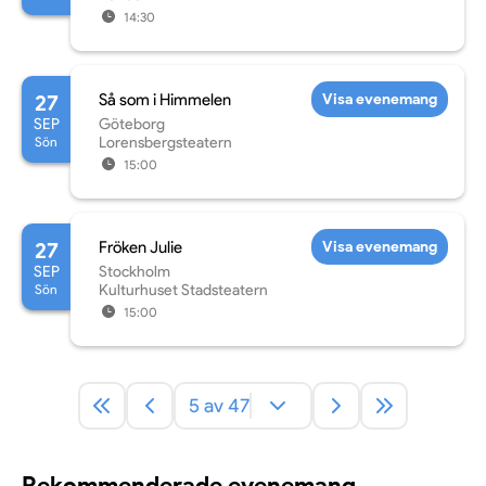
14:30
27
Så som i Himmelen
Visa evenemang
SEP
Göteborg
Sön
Lorensbergsteatern
15:00
27
Fröken Julie
Visa evenemang
SEP
Stockholm
Sön
Kulturhuset Stadsteatern
15:00
5 av 47
Rekommenderade evenemang