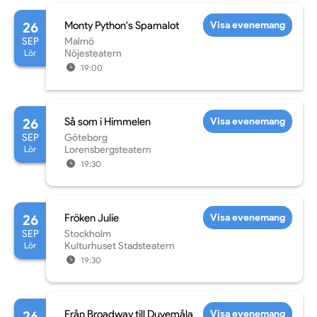
26
Monty Python's Spamalot
Visa evenemang
SEP
Malmö
Lör
Nöjesteatern
19:00
26
Så som i Himmelen
Visa evenemang
SEP
Göteborg
Lör
Lorensbergsteatern
19:30
26
Fröken Julie
Visa evenemang
SEP
Stockholm
Lör
Kulturhuset Stadsteatern
19:30
26
Från Broadway till Duvemåla
Visa evenemang