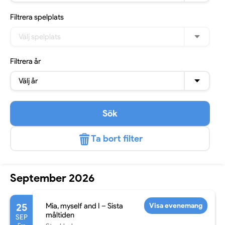
Filtrera
spelplats
Välj spelplats
Filtrera
år
Välj år
Sök
Ta bort filter
September 2026
25
Mia, myself and I – Sista
Visa evenemang
måltiden
SEP