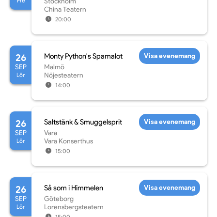
Fre
Stockholm
China Teatern
20:00
26
Monty Python's Spamalot
Visa evenemang
SEP
Malmö
Lör
Nöjesteatern
14:00
26
Saltstänk & Smuggelsprit
Visa evenemang
SEP
Vara
Lör
Vara Konserthus
15:00
26
Så som i Himmelen
Visa evenemang
SEP
Göteborg
Lör
Lorensbergsteatern
15:00