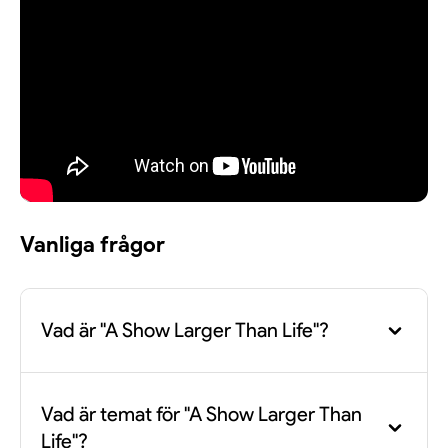
Vanliga frågor
Vad är "A Show Larger Than Life"?
Det är en storslagen hyllningsshow dedikerad till
Vad är temat för "A Show Larger Than
historiens största pojkband, där några av Sveriges
Life"?
främsta artister tolkar hits från 90-talet fram till