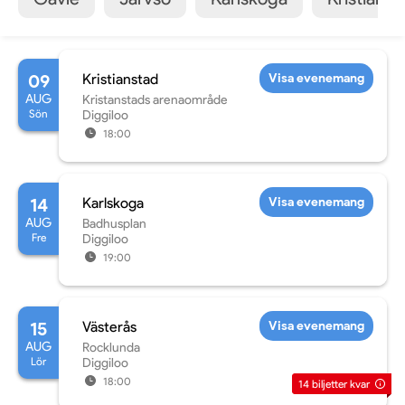
09
Kristianstad
Visa evenemang
AUG
Kristanstads arenaområde
Sön
Diggiloo
18:00
14
Karlskoga
Visa evenemang
AUG
Badhusplan
Fre
Diggiloo
19:00
15
Västerås
Visa evenemang
AUG
Rocklunda
Lör
Diggiloo
18:00
14
biljetter kvar