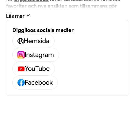
favoriter och nya ansikten som tillsammans gör
sommarkvällarna oförglömliga.
Läs mer
Diggiloos sociala medier
En kväll för alla sinnen
Hemsida
Instagram
Varje föreställning är en helkväll fylld av sång, dans
och skratt, där musiken möter spektakulära
scenshower och interaktion med publiken.
YouTube
Hundratusen människor kommer under sommaren
bära med sig feststämning, glädje och dans i sina
Facebook
picknickkorgar och skapa magiska minnen
tillsammans.
Sommarens höjdpunkt