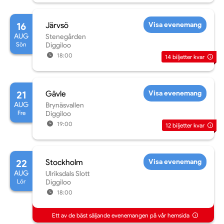
16
Järvsö
Visa evenemang
AUG
Stenegården
Sön
Diggiloo
18:00
14
biljetter kvar
21
Gävle
Visa evenemang
AUG
Brynäsvallen
Fre
Diggiloo
19:00
12
biljetter kvar
22
Stockholm
Visa evenemang
AUG
Ulriksdals Slott
Lör
Diggiloo
18:00
Ett av de bäst säljande evenemangen på vår hemsida