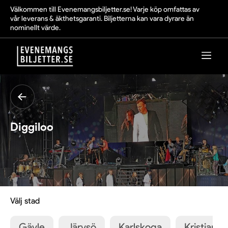
Välkommen till Evenemangsbiljetter.se! Varje köp omfattas av
vår leverans & äkthetsgaranti. Biljetterna kan vara dyrare än
nominellt värde.
Diggiloo
Välj stad
Gävle
Järvsö
Karlskoga
Kristianst