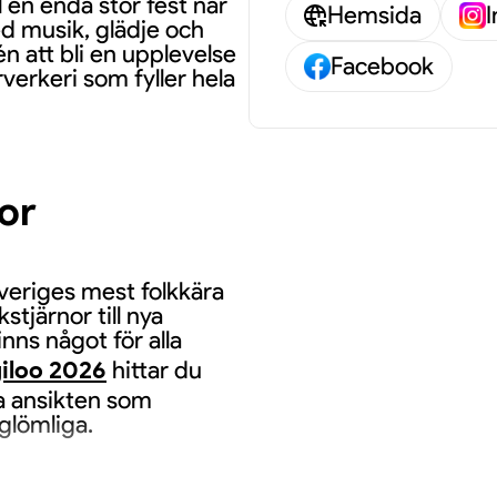
 en enda stor fest när
Hemsida
ed musik, glädje och
 att bli en upplevelse
Facebook
rverkeri som fyller hela
nor
veriges mest folkkära
stjärnor till nya
nns något för alla
iloo 2026
hittar du
a ansikten som
glömliga.