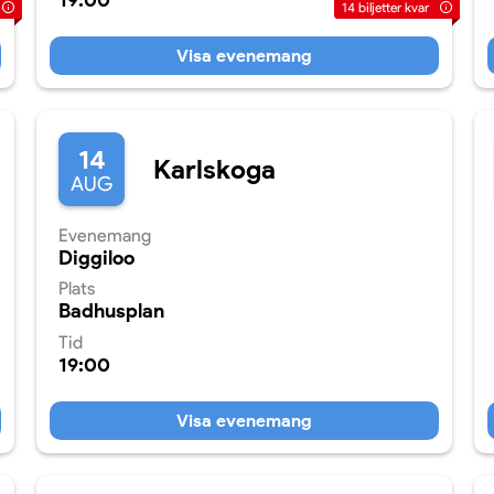
19:00
14
biljetter kvar
Visa evenemang
14
Karlskoga
AUG
Evenemang
Diggiloo
Plats
Badhusplan
Tid
19:00
Visa evenemang