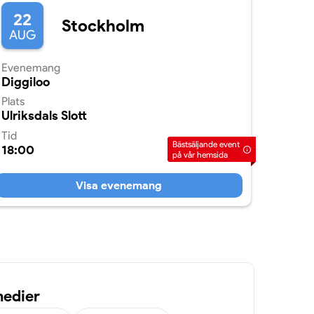
22
Stockholm
AUG
Evenemang
Diggiloo
Plats
Ulriksdals Slott
Tid
Bästsäljande event
18:00
på vår hemsida
Visa evenemang
medier