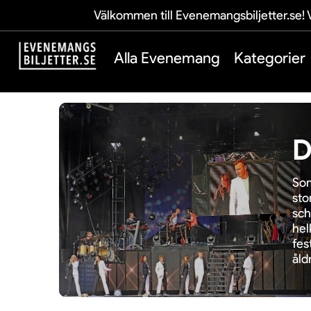
Välkommen till Evenemangsbiljetter.se! V
Alla Evenemang
Kategorier
D
Som
sto
sch
hel
fes
åld