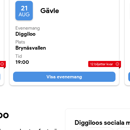
21
Gävle
AUG
Evenemang
Diggiloo
Plats
Brynäsvallen
Tid
19:00
12
biljetter kvar
Visa evenemang
oo
Diggiloos sociala 