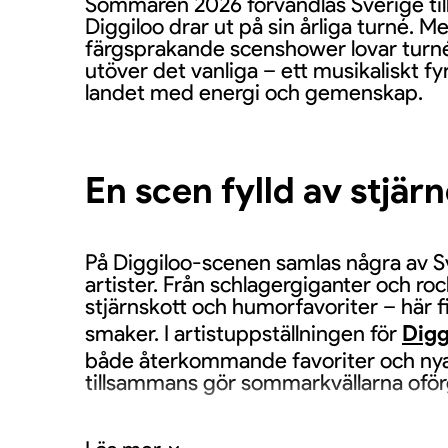
Sommaren 2026 förvandlas Sverige till
Diggiloo drar ut på sin årliga turné. M
färgsprakande scenshower lovar turnén
utöver det vanliga – ett musikaliskt fy
landet med energi och gemenskap.
En scen fylld av stjär
På Diggiloo-scenen samlas några av S
artister. Från schlagergiganter och rock
stjärnskott och humorfavoriter – här fi
smaker. I artistuppställningen för
Digg
både återkommande favoriter och ny
tillsammans gör sommarkvällarna oför