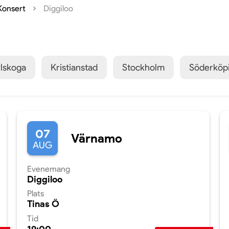
Konsert
Diggiloo
lskoga
Kristianstad
Stockholm
Söderköp
07
Värnamo
AUG
Evenemang
Diggiloo
Plats
Tinas Ö
Tid