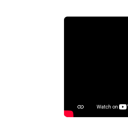
n
av sång, dans och skratt,
shower och interaktion
or kommer under
glädje och dans i sina
nnen tillsammans.
t
t är en karneval av
miljer, vänner och
oförglömlig upplevelse
 bästa stämning står i