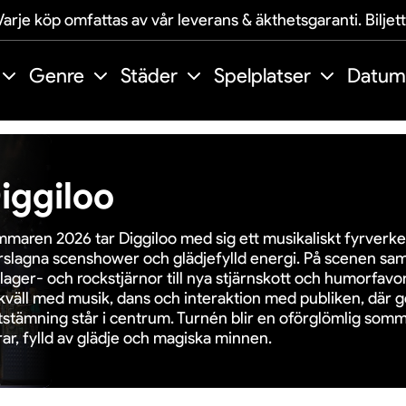
arje köp omfattas av vår leverans & äkthetsgaranti. Biljet
Genre
Städer
Spelplatser
Datum
iggiloo
maren 2026 tar Diggiloo med sig ett musikaliskt fyrverke
rslagna scenshower och glädjefylld energi. På scenen samla
lager- och rockstjärnor till nya stjärnskott och humorfavorit
kväll med musik, dans och interaktion med publiken, där
tstämning står i centrum. Turnén blir en oförglömlig somm
rar, fylld av glädje och magiska minnen.