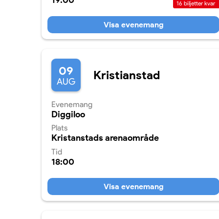
19:00
16
biljetter kvar
Visa evenemang
09
Kristianstad
AUG
Evenemang
Diggiloo
Plats
Kristanstads arenaområde
Tid
18:00
Visa evenemang