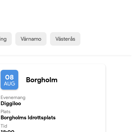
ing
Värnamo
Västerås
08
Borgholm
AUG
Evenemang
Diggiloo
Plats
Borgholms Idrottsplats
Tid