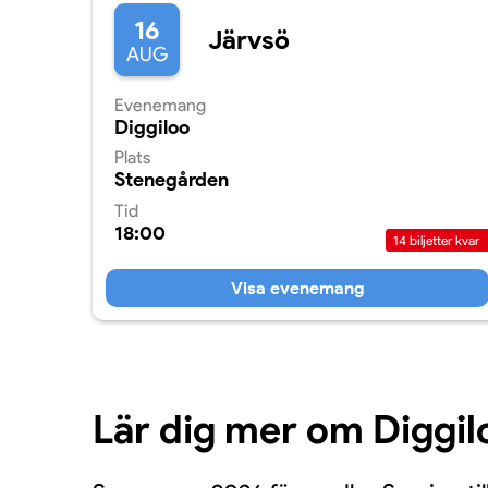
16
Järvsö
AUG
Evenemang
Diggiloo
Plats
Stenegården
Tid
18:00
14
biljetter kvar
Visa evenemang
Lär dig mer om Diggil