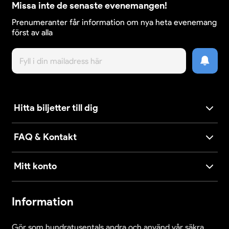
publikkontroll.
Missa inte de senaste evenemangen!
Torbjörn Averås Skorup – Hjärna, hjärta och
Prenumeranter får information om nya heta evenemang
gapskratt i varje punchline.
först av alla
Skrattfesten kommer till en stad nära dig – missa
inte humorturnén som alla kommer prata om.
Hitta biljetter till dig
FAQ & Kontakt
Mitt konto
Information
Gör som hundratusentals andra och använd vår säkra