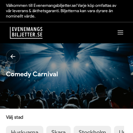
Välkommen till Evenemangsbiljetter.se! Varje köp omfattas av
vår leverans & äkthetsgaranti. Biljetterna kan vara dyrare än
nominellt värde.
Comedy Carnival
Välj stad
Huskvarna
Skara
Stockholm
Upps