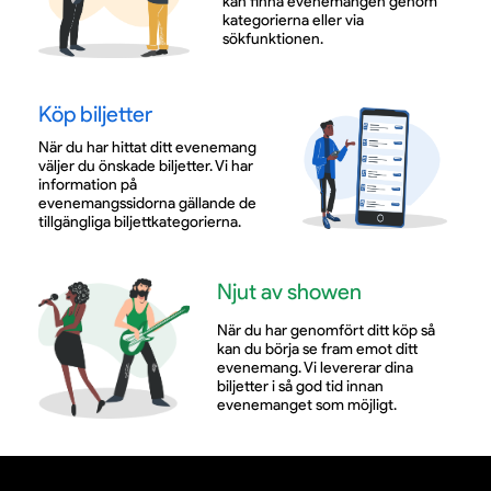
kan finna evenemangen genom
Elvira Gullberg – Musik, medicin och skratt i
kategorierna eller via
perfekt symbios.
sökfunktionen.
Henrik Hjelt – Rutinerad publikfavorit med
rapp humor.
Köp biljetter
Magnus Betnér – Legendar och provokatör
När du har hittat ditt evenemang
utan filter.
väljer du önskade biljetter. Vi har
Henrik Nyblom – Absurd och älskvärd med
information på
evenemangssidorna gällande de
total originalitet.
tillgängliga biljettkategorierna.
Nisse Hallberg – Rå storytelling som träffar
rakt i magen.
Njut av showen
Petrina Solange – Skånsk, sylvass och
flerfaldigt prisbelönad.
När du har genomfört ditt köp så
Robin Paulsson – Blixtsnabb humorist med
kan du börja se fram emot ditt
evenemang. Vi levererar dina
publikfiness.
biljetter i så god tid innan
Thanos Fotas – Samhällssatir med djup och
evenemanget som möjligt.
mörk charm.
Kodjo Akolor – En scenkraft med total