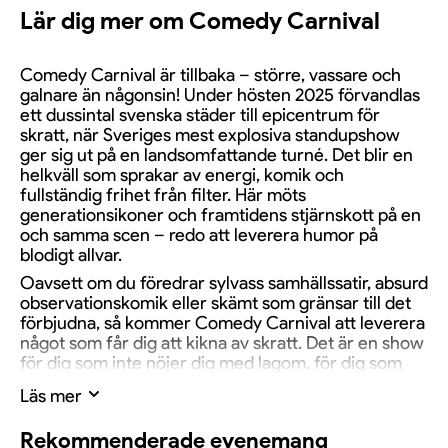
Lär dig mer om Comedy Carnival
Comedy Carnival är tillbaka – större, vassare och
galnare än någonsin! Under hösten 2025 förvandlas
ett dussintal svenska städer till epicentrum för
skratt, när Sveriges mest explosiva standupshow
ger sig ut på en landsomfattande turné. Det blir en
helkväll som sprakar av energi, komik och
fullständig frihet från filter. Här möts
generationsikoner och framtidens stjärnskott på en
och samma scen – redo att leverera humor på
blodigt allvar.
Oavsett om du föredrar sylvass samhällssatir, absurd
observationskomik eller skämt som gränsar till det
förbjudna, så kommer Comedy Carnival att leverera
något som får dig att kikna av skratt. Det är en show
för dig som inte nöjer dig med lagom, för dig som
älskar när det bränner till – men alltid med ett
Läs mer
leende. På Comedy Carnival ges ingen pardon. Här
är allt tillåtet. Och det är precis det som gör det så
Rekommenderade evenemang
oförutsägbart, så levande – och så fruktansvärt