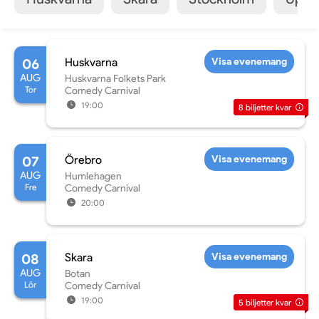
06
Huskvarna
Visa evenemang
AUG
Huskvarna Folkets Park
Tor
Comedy Carnival
19:00
8
biljetter kvar
07
Örebro
Visa evenemang
AUG
Humlehagen
Fre
Comedy Carnival
20:00
08
Skara
Visa evenemang
AUG
Botan
Lör
Comedy Carnival
19:00
5
biljetter kvar