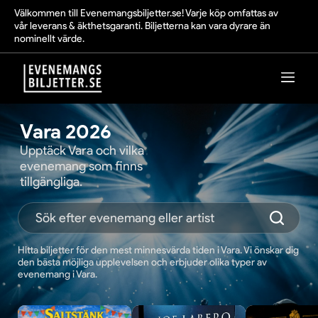
Välkommen till Evenemangsbiljetter.se! Varje köp omfattas av
vår leverans & äkthetsgaranti. Biljetterna kan vara dyrare än
nominellt värde.
Vara 2026
Upptäck Vara och vilka
evenemang som finns
tillgängliga.
Hitta biljetter för den mest minnesvärda tiden i Vara. Vi önskar dig
den bästa möjliga upplevelsen och erbjuder olika typer av
evenemang i Vara.