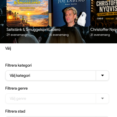
Saltstänk & Smuggelsprit
Labero
Christoffer Nyqv
29 evenemang
35 evenemang
31 evenemang
Välj
Filtrera
kategori
Välj kategori
Filtrera
genre
Välj genre
Filtrera
stad