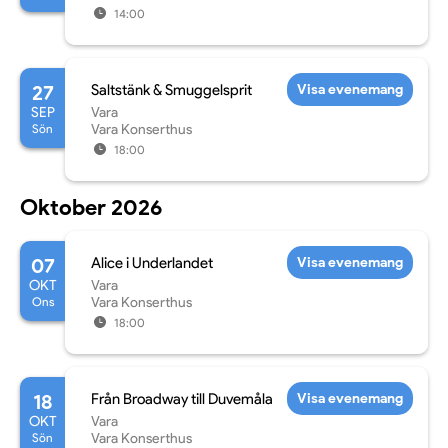
14:00
27
Saltstänk & Smuggelsprit
Visa evenemang
SEP
Vara
Sön
Vara Konserthus
18:00
Oktober 2026
07
Alice i Underlandet
Visa evenemang
OKT
Vara
Ons
Vara Konserthus
18:00
18
Från Broadway till Duvemåla
Visa evenemang
OKT
Vara
Sön
Vara Konserthus