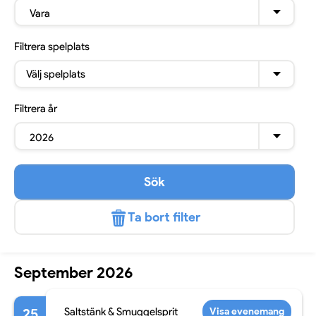
Vara
Filtrera
spelplats
Välj spelplats
Filtrera
år
2026
Sök
Ta bort filter
September 2026
25
Saltstänk & Smuggelsprit
Visa evenemang