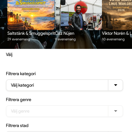
Saltstänk & Smuggelsprit
Özz Nûjen
Viktor Norén & 
29 evenemang
9 evenemang
10 evenemang
Välj
Filtrera
kategori
Välj kategori
Filtrera
genre
Välj genre
Filtrera
stad