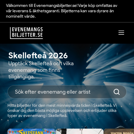
Välkommen till Evenemangsbiljetter.se! Varje köp omfattas av
vår leverans & äkthetsgaranti. Biljetterna kan vara dyrare än
nominellt värde.
Skellefteå 2026
Upptäck Skellefteå och vilka
evenemang som finns
tillgängliga.
Hitta biljetter för den mest minnesvärda tiden i Skellefteå. Vi
önskar dig den bästa möjliga upplevelsen och erbjuder olika
typer av evenemang i Skellefteå.