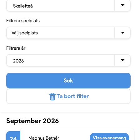
Skellefteå
Filtrera
spelplats
Välj spelplats
Filtrera
år
2026
Sök
Ta bort filter
September 2026
24
Magnus Betnér
Visa evenemang