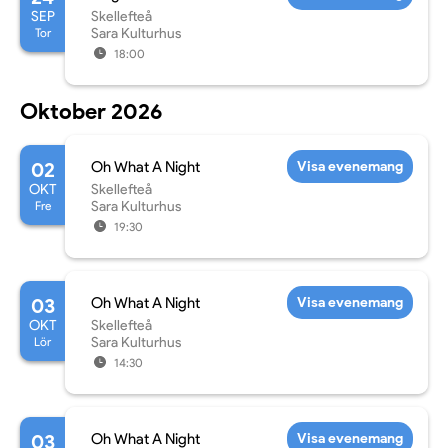
SEP
Skellefteå
Tor
Sara Kulturhus
18:00
Oktober 2026
02
Oh What A Night
Visa evenemang
OKT
Skellefteå
Fre
Sara Kulturhus
19:30
03
Oh What A Night
Visa evenemang
OKT
Skellefteå
Lör
Sara Kulturhus
14:30
03
Oh What A Night
Visa evenemang