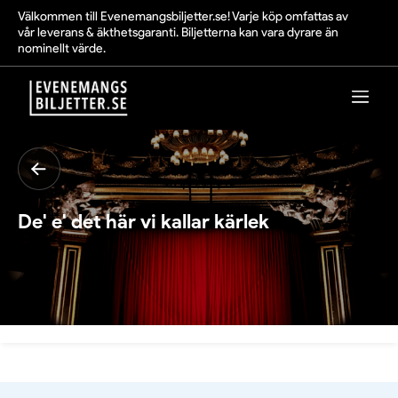
Välkommen till Evenemangsbiljetter.se! Varje köp omfattas av
vår leverans & äkthetsgaranti. Biljetterna kan vara dyrare än
nominellt värde.
De' e' det här vi kallar kärlek