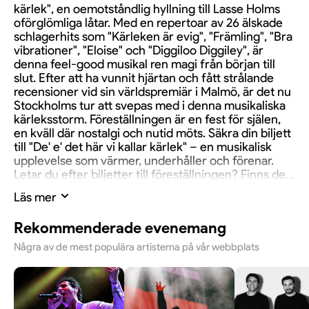
kärlek", en oemotståndlig hyllning till Lasse Holms
oförglömliga låtar. Med en repertoar av 26 älskade
schlagerhits som "Kärleken är evig", "Främling", "Bra
vibrationer", "Eloise" och "Diggiloo Diggiley", är
denna feel-good musikal ren magi från början till
slut. Efter att ha vunnit hjärtan och fått strålande
recensioner vid sin världspremiär i Malmö, är det nu
Stockholms tur att svepas med i denna musikaliska
kärleksstorm. Föreställningen är en fest för själen,
en kväll där nostalgi och nutid möts. Säkra din biljett
till "De' e' det här vi kallar kärlek" – en musikalisk
upplevelse som värmer, underhåller och förenar.
Letar du efter biljetter till föreställningen? Finns det
aktuella evenemang så har vi nästan alltid biljetter
Läs mer
tillgängliga. Biljetterna säljes nämligen i andrahand
och priset kan därför vara högre än arrangörens
Rekommenderade evenemang
ordinarie pris.
Några av de mest populära artisterna på vår webbplats