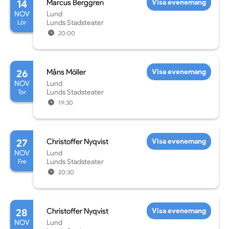
14
Marcus Berggren
Visa evenemang
NOV
Lund
Lör
Lunds Stadsteater
20:00
26
Måns Möller
Visa evenemang
NOV
Lund
Tor
Lunds Stadsteater
19:30
27
Christoffer Nyqvist
Visa evenemang
NOV
Lund
Fre
Lunds Stadsteater
20:30
28
Christoffer Nyqvist
Visa evenemang
NOV
Lund