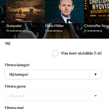
Slutspelat
Måns Möller
Christoffer Nyqv
18 evenemang
9 evenemang
31 evenemang
Välj
Visa även slutsålda (1 st)
Filtrera
kategori
Välj kategori
Filtrera
genre
Välj genre
Filtrera
stad