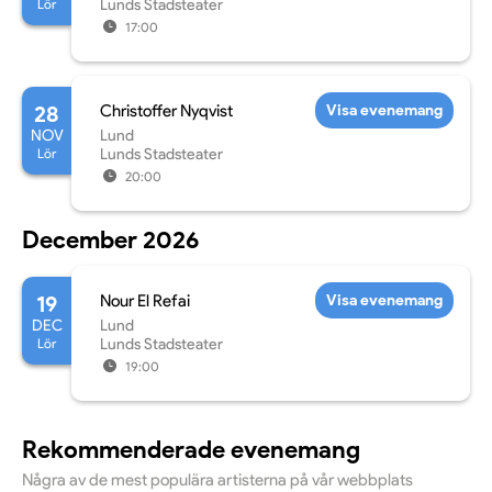
Lör
Lunds Stadsteater
17:00
28
Christoffer Nyqvist
Visa evenemang
NOV
Lund
Lör
Lunds Stadsteater
20:00
December 2026
19
Nour El Refai
Visa evenemang
DEC
Lund
Lör
Lunds Stadsteater
19:00
Rekommenderade evenemang
Några av de mest populära artisterna på vår webbplats