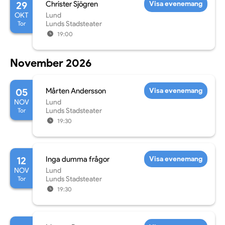
29
Christer Sjögren
Visa evenemang
OKT
Lund
Tor
Lunds Stadsteater
19:00
November 2026
05
Mårten Andersson
Visa evenemang
NOV
Lund
Tor
Lunds Stadsteater
19:30
12
Inga dumma frågor
Visa evenemang
NOV
Lund
Tor
Lunds Stadsteater
19:30