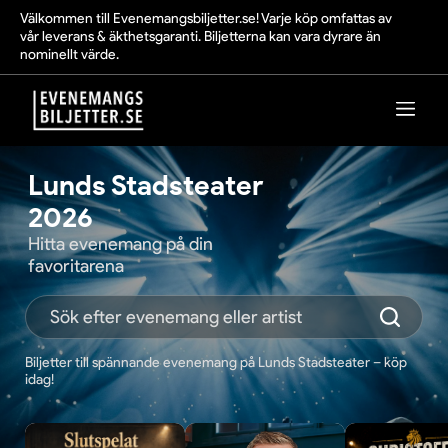
Välkommen till Evenemangsbiljetter.se! Varje köp omfattas av
vår leverans & äkthetsgaranti. Biljetterna kan vara dyrare än
nominellt värde.
Lunds Stadsteater
2026
Hitta evenemang på din
favoritarena
Biljetter till spännande evenemang på Lunds Stadsteater – köp
idag!