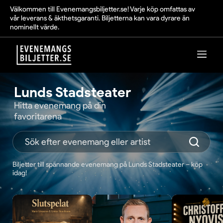
Välkommen till Evenemangsbiljetter.se! Varje köp omfattas av
vår leverans & äkthetsgaranti. Biljetterna kan vara dyrare än
nominellt värde.
Lunds Stadsteater
Hitta evenemang på din
favoritarena
Biljetter till spännande evenemang på Lunds Stadsteater – köp
idag!