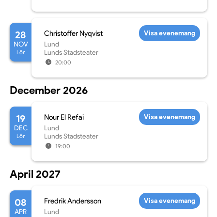
28
Christoffer Nyqvist
Visa evenemang
NOV
Lund
Lör
Lunds Stadsteater
20:00
December 2026
19
Nour El Refai
Visa evenemang
DEC
Lund
Lör
Lunds Stadsteater
19:00
April 2027
08
Fredrik Andersson
Visa evenemang
APR
Lund