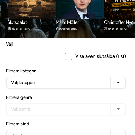
Slutspelat
Måns Möller
Christoffer Nyqv
18 evenemang
9 evenemang
31 evenemang
Välj
Visa även slutsålda (1 st)
Filtrera
kategori
Välj kategori
Filtrera
genre
Välj genre
Filtrera
stad