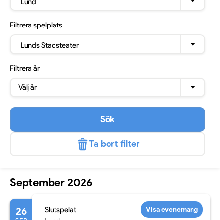
Lund
Filtrera
spelplats
Lunds Stadsteater
Filtrera
år
Välj år
Sök
Ta bort filter
September 2026
26
Slutspelat
Visa evenemang