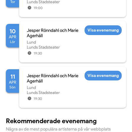
Tor
Lunds Stadsteater
19:00
10
Jesper Rönndahl och Marie
Visa evenemang
Agerhäll
APR
Lör
Lund
Lunds Stadsteater
19:30
11
Jesper Rönndahl och Marie
Visa evenemang
Agerhäll
APR
Sön
Lund
Lunds Stadsteater
19:30
Rekommenderade evenemang
Några av de mest populära artisterna på vår webbplats