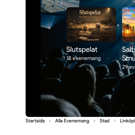
Slutspelat
Salt
Smu
18 evenemang
29 e
Startsida
Alla Evenemang
Stad
Linköp