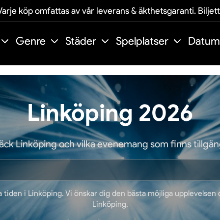
arje köp omfattas av vår leverans & äkthetsgaranti. Biljet
Genre
Städer
Spelplatser
Datum
Linköping 2026
ck Linköping och vilka evenemang som finns tillgän
a tiden i Linköping. Vi önskar dig den bästa möjliga upplevelsen
Linköping.