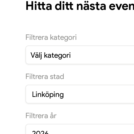
Hitta ditt nästa ev
Filtrera
kategori
Välj kategori
Filtrera
stad
Linköping
Filtrera
år
2026