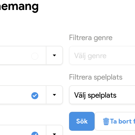
enemang
Filtrera
genre
Välj genre
Filtrera
spelplats
Välj spelplats
Sök
Ta bort f