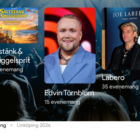
stänk &
ggelsprit
venemang
Labero
35 evenemang
Edvin Törnblom
15 evenemang
ing
Linköping 2026