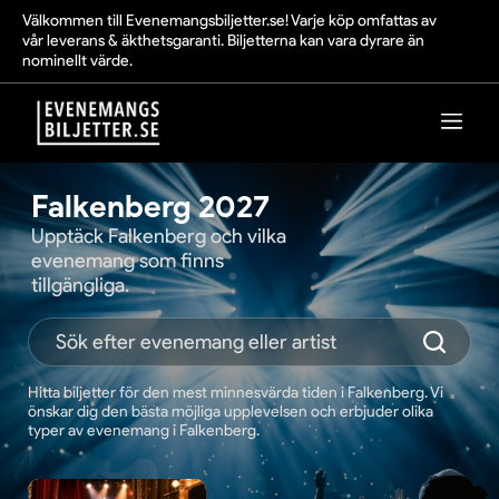
Välkommen till Evenemangsbiljetter.se! Varje köp omfattas av
vår leverans & äkthetsgaranti. Biljetterna kan vara dyrare än
nominellt värde.
Falkenberg 2027
Upptäck Falkenberg och vilka
evenemang som finns
tillgängliga.
Hitta biljetter för den mest minnesvärda tiden i Falkenberg. Vi
önskar dig den bästa möjliga upplevelsen och erbjuder olika
typer av evenemang i Falkenberg.