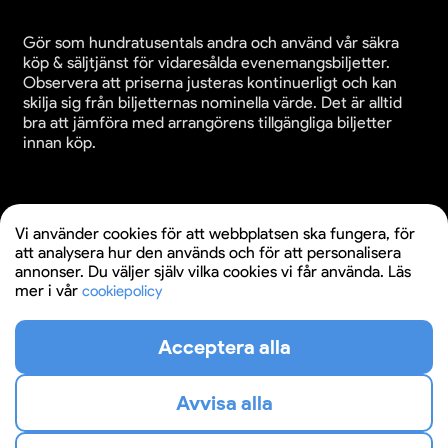
Gör som hundratusentals andra och använd vår säkra
köp & säljtjänst för vidaresålda evenemangsbiljetter.
Observera att priserna justeras kontinuerligt och kan
skilja sig från biljetternas nominella värde. Det är alltid
bra att jämföra med arrangörens tillgängliga biljetter
innan köp.
Cookieinställningar
Vi använder cookies för att webbplatsen ska fungera, för
att analysera hur den används och för att personalisera
Användande av denna webbplats bekräftar godkännande
annonser. Du väljer själv vilka cookies vi får använda. Läs
av webbplatsens
köpvillkor
,
integritetspolicy
och
mer i vår
cookiepolicy
cookiepolicy
.
© 2026 Evenemangsbiljetter.se
Acceptera alla
Avvisa alla