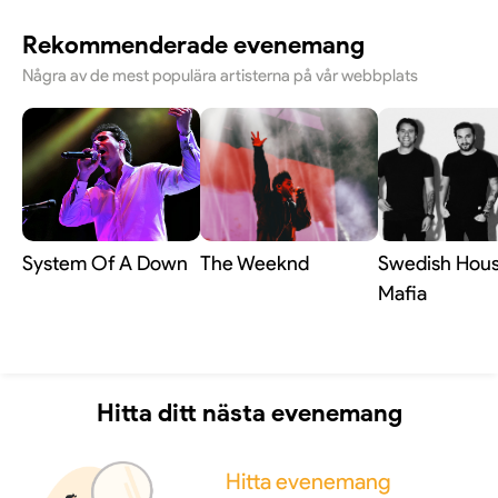
kan se fram emot en härlig jubileumsrevy där skratt,
januari till och med den 29 mars. Notera att sista
Rekommenderade evenemang
överraskningar och stark scenenergi står i centrum.
helgen (27–29 mars) är särskilt betydelsefull då det
är Bertil Schoughs allra sista föreställningar med
Några av de mest populära artisterna på vår webbplats
revyn.
System Of A Down
The Weeknd
Swedish Hou
Mafia
Hitta ditt nästa evenemang
Hitta evenemang