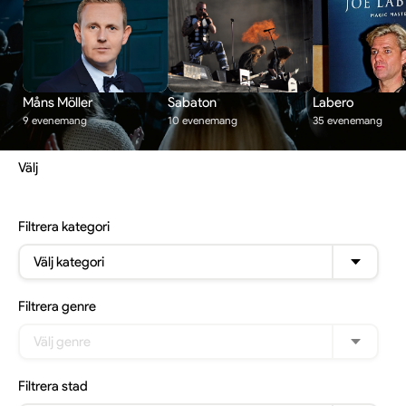
Måns Möller
Sabaton
Labero
9 evenemang
10 evenemang
35 evenemang
Välj
Filtrera
kategori
Välj kategori
Filtrera
genre
Välj genre
Filtrera
stad