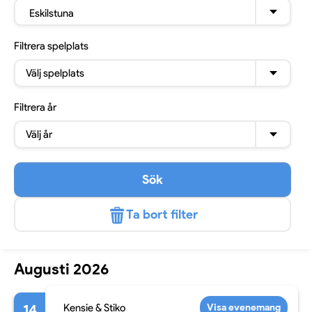
Eskilstuna
Filtrera
spelplats
Välj spelplats
Filtrera
år
Välj år
Sök
Ta bort filter
Augusti 2026
14
Kensie & Stiko
Visa evenemang