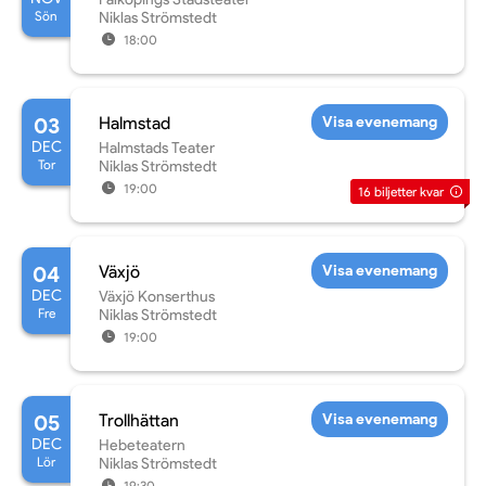
Sön
Niklas Strömstedt
18:00
03
Halmstad
Visa evenemang
DEC
Halmstads Teater
Tor
Niklas Strömstedt
19:00
16
biljetter kvar
04
Växjö
Visa evenemang
DEC
Växjö Konserthus
Fre
Niklas Strömstedt
19:00
05
Trollhättan
Visa evenemang
DEC
Hebeteatern
Lör
Niklas Strömstedt
19:30