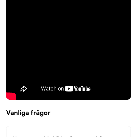
Mer än bara en konsert – ett möte på
riktigt
Välkommen till en scenkväll fylld av skratt, allvar,
musik och oväntade överraskningar – en
föreställning du sent kommer att glömma. Det här är
inte bara en konsert. Det är ett möte – med en
människa, med en artist, med dig själv.
Vanliga frågor