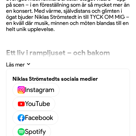
på scen – i en föreställning som är så mycket mer än
en konsert. Med värme, självdistans och glimten i
ögat bjuder Niklas Strömstedt in till TYCK OM MIG –
en kväll där musik, minnen och möten blandas till en
helt unik upplevelse.
Ett liv i rampljuset – och bakom
kulisserna
Läs mer
Niklas Strömstedts sociala medier
Här får vi följa med på en självbiografisk resa genom
Niklas liv – både det privata och det offentliga.
Instagram
Genom ärliga berättelser, oväntade anekdoter och
älskade låtar får vi en inblick bakom kulisserna i en
YouTube
artistkarriär som sträcker sig över fyra decennier. Vi
får höra om möten med legender som Evert Taube,
Facebook
om att brottas med inre demoner på scen – ibland
bokstavligen – och om ögonblicken då musiken har
Spotify
varit livets största räddning.