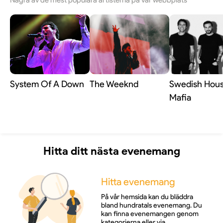
Några av de mest populära artisterna på vår webbplats
senare har han valt att behålla den. Den har med
tiden blivit ett av hans mest ikoniska kännetecken.
System Of A Down
The Weeknd
Swedish Hou
Mafia
Hitta ditt nästa evenemang
Hitta evenemang
På vår hemsida kan du bläddra
bland hundratals evenemang. Du
kan finna evenemangen genom
kategorierna eller via