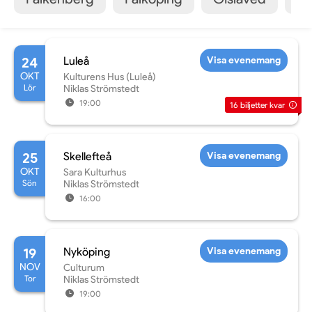
24
Luleå
Visa evenemang
OKT
Kulturens Hus (Luleå)
Lör
Niklas Strömstedt
19:00
16
biljetter kvar
25
Skellefteå
Visa evenemang
OKT
Sara Kulturhus
Sön
Niklas Strömstedt
16:00
19
Nyköping
Visa evenemang
NOV
Culturum
Tor
Niklas Strömstedt
19:00