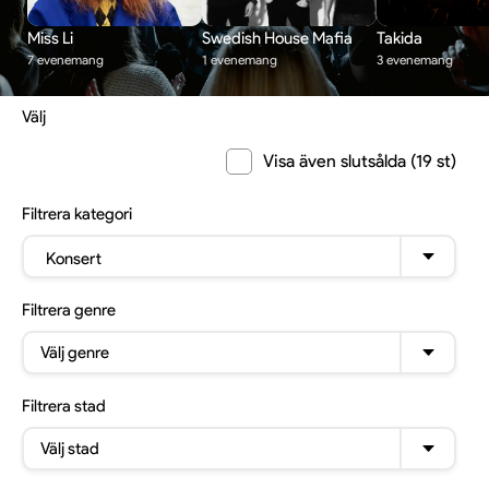
Miss Li
Swedish House Mafia
Takida
7 evenemang
1 evenemang
3 evenemang
Välj
Visa även slutsålda (19 st)
Filtrera
kategori
Konsert
Filtrera
genre
Välj genre
Filtrera
stad
Välj stad