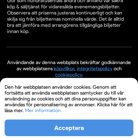
Gör som hundratusentals andra och använd vår säkra
köp & säljtjänst för vidaresålda evenemangsbiljetter.
Observera att priserna justeras kontinuerligt och kan
skilja sig från biljetternas nominella värde. Det är alltid
bra att jämföra med arrangörens tillgängliga biljetter
innan köp.
Användande av denna webbplats bekräftar godkännande
av webbplatsens
köpvillkor
,
integritetspolicy
och
cookiepolicy
.
© 2026 Evenemangsbiljetter.se
Den här webbplatsen använder cookies. Genom att
fortsätta att använda webbplatsen samtycker du till vår
användning av cookies och att dina personuppgifter kan
användas för personalisering av annonser. Klicka här för att
läsa mer.
Mer information
Acceptera