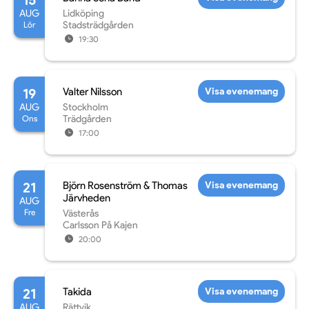
15
AUG
Lidköping
Lör
Stadsträdgården
19:30
19
Valter Nilsson
Visa evenemang
AUG
Stockholm
Ons
Trädgården
17:00
21
Björn Rosenström & Thomas
Visa evenemang
Järvheden
AUG
Fre
Västerås
Carlsson På Kajen
20:00
21
Takida
Visa evenemang
AUG
Rättvik