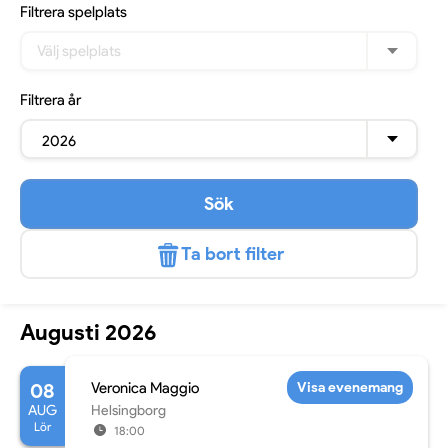
Filtrera
spelplats
Välj spelplats
Filtrera
år
2026
Sök
Ta bort filter
Augusti 2026
08
Veronica Maggio
Visa evenemang
AUG
Helsingborg
Lör
18:00