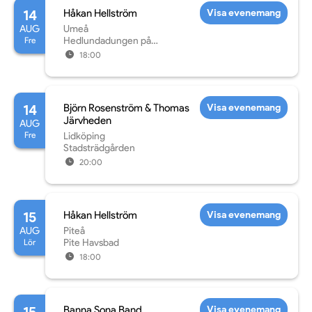
14
Håkan Hellström
Visa evenemang
AUG
Umeå
Fre
Hedlundadungen på
Noliaområdet
18:00
14
Björn Rosenström & Thomas
Visa evenemang
Järvheden
AUG
Fre
Lidköping
Stadsträdgården
20:00
15
Håkan Hellström
Visa evenemang
AUG
Piteå
Lör
Pite Havsbad
18:00
Banna Sona Band
Visa evenemang