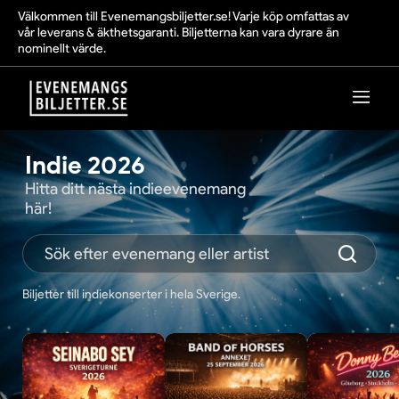
Välkommen till Evenemangsbiljetter.se! Varje köp omfattas av
vår leverans & äkthetsgaranti. Biljetterna kan vara dyrare än
nominellt värde.
Indie 2026
Hitta ditt nästa indieevenemang
här!
Biljetter till indiekonserter i hela Sverige.