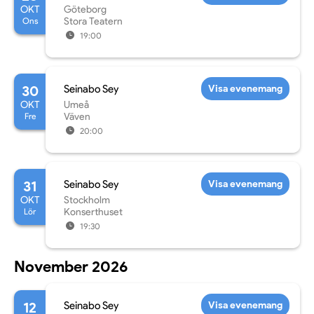
OKT
Göteborg
Ons
Stora Teatern
19:00
30
Seinabo Sey
Visa evenemang
OKT
Umeå
Fre
Väven
20:00
31
Seinabo Sey
Visa evenemang
OKT
Stockholm
Lör
Konserthuset
19:30
November 2026
12
Seinabo Sey
Visa evenemang