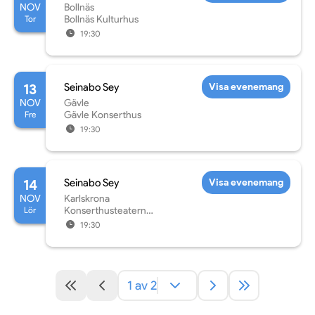
NOV
Bollnäs
Tor
Bollnäs Kulturhus
19:30
13
Seinabo Sey
Visa evenemang
NOV
Gävle
Fre
Gävle Konserthus
19:30
14
Seinabo Sey
Visa evenemang
NOV
Karlskrona
Lör
Konserthusteatern
(Karlskrona)
19:30
1 av 2