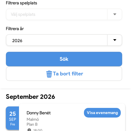
Filtrera
spelplats
Välj spelplats
Filtrera
år
2026
Sök
Ta bort filter
September 2026
25
Donny Benét
Visa evenemang
SEP
Malmö
Fre
Plan B
18:00