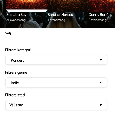
Seinabo Sey
Band of Horses
Donny Benét
21 evenemang
1 evenemang
3 evenemang
Välj
Filtrera
kategori
Konsert
Filtrera
genre
Indie
Filtrera
stad
Välj stad