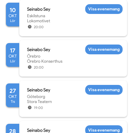
10
Seinabo Sey
Visa evenemang
OKT
Eskilstuna
Lör
Lokomotivet
20:00
17
Seinabo Sey
Visa evenemang
OKT
Örebro
Lör
Örebro Konserthus
20:00
27
Seinabo Sey
Visa evenemang
OKT
Göteborg
Tis
Stora Teatern
19:00
28
Seinabo Sey
Visa evenemang