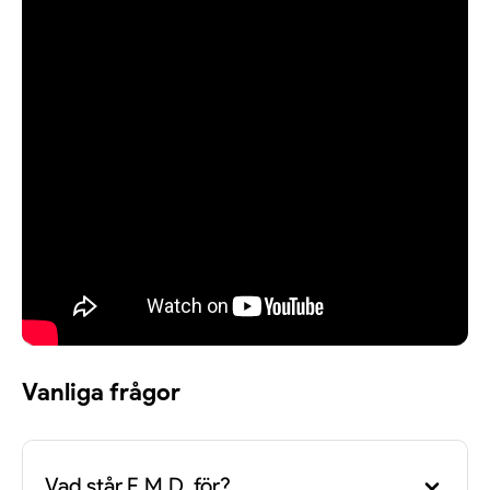
julstämning för hela publiken.
Vanliga frågor
Vad står E.M.D. för?