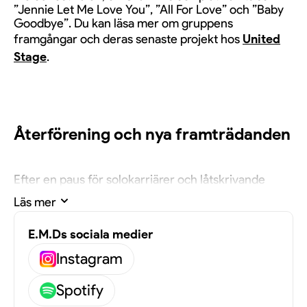
”Jennie Let Me Love You”, ”All For Love” och ”Baby
Goodbye”. Du kan läsa mer om gruppens
framgångar och deras senaste projekt hos
United
Stage
.
Återförening och nya framträdanden
Efter en paus för solokarriärer och låtskrivande
återförenades trion tidigare i år. De medverkade på
Läs mer
bland annat RIX FM Festival, SVT:s Allsång på
Skansen och bjöd på fyra utsålda shower på Cirkus i
december.
E.M.Ds sociala medier
Instagram
Spotify