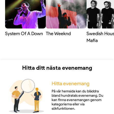
även en flitigt anlitad underhållare vid
företagsevent och galor, där hans breda musikaliska
register och karisma alltid är efterfrågad.
System Of A Down
The Weeknd
Swedish Hou
Mafia
Hitta ditt nästa evenemang
Hitta evenemang
På vår hemsida kan du bläddra
bland hundratals evenemang. Du
kan finna evenemangen genom
kategorierna eller via
sökfunktionen.