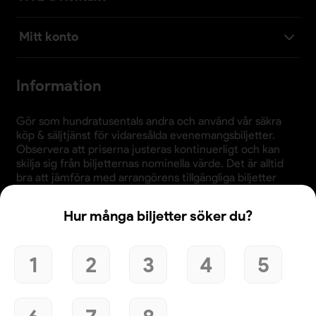
Mitt konto
Information
Gör som hundratusentals andra och använd vår säkra
köp & säljtjänst för vidaresålda evenemangsbiljetter.
Observera att priserna justeras kontinuerligt och kan
skilja sig från biljetternas nominella värde. Det är alltid
bra att jämföra med arrangörens tillgängliga biljetter
innan köp.
Hur många biljetter söker du?
1
2
3
4
5
Användande av denna webbplats bekräftar godkännande
av webbplatsens
köpvillkor
,
integritetspolicy
och
cookiepolicy
.