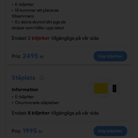
E-biljetter
Ni kommer att placeras
tillsammans
Ev delvis skymd sikt pga de
stolpar som håller upp taket
Endast
2 biljetter
tillgängliga
på vår sida
2495
Pris:
kr
Köp biljetter
Ståplats
Information
E-biljetter
Onumrerade ståplatser
Endast
8 biljetter
tillgängliga
på vår sida
1995
Pris:
kr
Köp biljetter