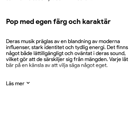
Pop med egen färg och karaktär
Deras musik präglas av en blandning av moderna
influenser, stark identitet och tydlig energi. Det finns
något både lättillgängligt och oväntat i deras sound,
vilket gör att de särskiljer sig från mängden. Varje låt
bär på en känsla av att vilja säga något eget.
Läs mer
Scennärvaro med charm och driv
På scen kommer deras styrkor fram ännu tydligare.
Søte & Rare bjuder på ett framträdande som känns
levande, underhållande och fullt av personlighet.
Publiken möts av både energi och närhet, vilket gör
upplevelsen extra engagerande.