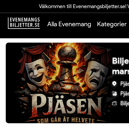
Välkommen till Evenemangsbiljetter.se! V
Alla Evenemang
Kategorier
Bilj
mars
Pjä
Pjä
Bil