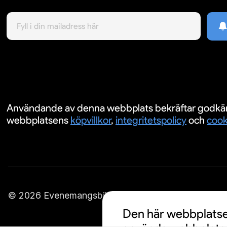
Användande av denna webbplats bekräftar godkä
webbplatsens
köpvillkor
,
integritetspolicy
och
cook
© 2026 Evenemangsbiljetter.se
Den här webbplatsen