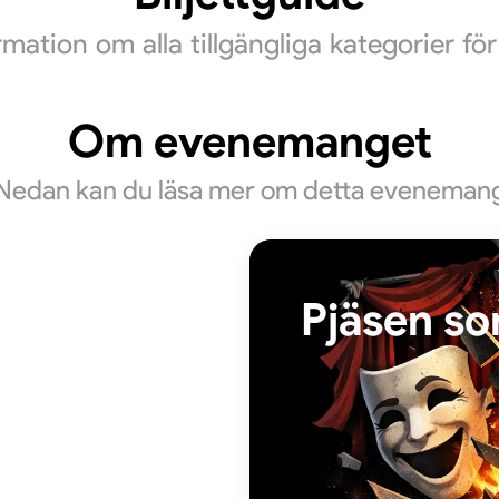
ormation om alla tillgängliga kategorier f
Om evenemanget
Nedan kan du läsa mer om detta eveneman
Pjäsen so