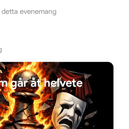
ör detta evenemang
g
m går åt helvete