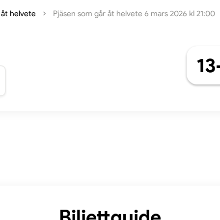
 åt helvete
Pjäsen som går åt helvete 6 mars 2026 kl 21:00
13
Biljettguide