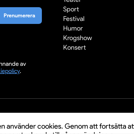
Sport
Prenumerera
Festival
Humor
Krogshow
Konsert
nnande av
iepolicy
.
S
 använder cookies. Genom att fortsätta at