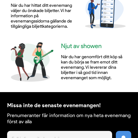
upplevelse där publiken blir en del av det som
När du har hittat ditt evenemang
händer i stunden.
väljer du önskade biljetter. Vi har
information på
evenemangssidorna gällande de
tillgängliga biljettkategorierna.
En kväll fylld av puls och känsla
Njut av showen
Publiken kan se fram emot en spelning där favoriter,
När du har genomfört ditt köp så
kan du börja se fram emot ditt
ny energi och stark stämning går hand i hand. Det
evenemang. Vi levererar dina
blir en kväll med puls, allsång och ett uttryck som
biljetter i så god tid innan
växlar mellan intensitet och närvaro utan att tappa
evenemanget som möjligt.
kraft. Panda Da Panda skapar konserter som känns i
hela kroppen, och den här kvällen på Citadellet ser
ut att bli ännu ett starkt bevis på det.
Missa inte de senaste evenemangen!
Prenumeranter får information om nya heta evenemang
först av alla