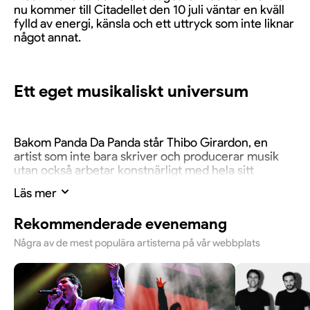
nu kommer till Citadellet den 10 juli väntar en kväll
fylld av energi, känsla och ett uttryck som inte liknar
något annat.
Ett eget musikaliskt universum
Bakom Panda Da Panda står Thibo Girardon, en
artist som inte bara skriver och producerar musik
utan också arbetar konstnärligt med hela sitt
uttryck. Han har byggt upp en egen värld där ljud,
Läs mer
estetik och personlighet går hand i hand. Sedan
debutalbumet
Flaoua Paoua
har han skapat sig en
Rekommenderade evenemang
unik plats på den svenska musikscenen och lockat
en publik som uppskattar det oväntade, det
Några av de mest populära artisterna på vår webbplats
personliga och det gränslösa.
Musik utan ramar