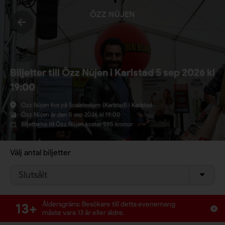
ÖZZ NÛJEN
Biljetter till Özz Nûjen i Karlstad 5 sep 2026 kl
19:00
Özz Nûjen live på Scalateatern (Karlstad) i Karlstad
Özz Nûjen är den 5 sep 2026 kl 19:00
Biljetterna till Özz Nûjen kostar 995 kronor
Välj antal biljetter
Slutsålt
13+
Åldersgräns: Besökare till detta evenemang
måste vara 13 år eller äldre.