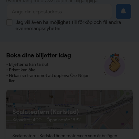
evenemang med Özz Nûjen är tillgängliga.
Jag vill även ha möjlighet till förköp och få andra
evenemangsnyheter
Boka dina biljetter idag
•
Biljetterna kan ta slut
•
Priset kan öka
•
Ni kan se fram emot att uppleva Özz Nûjen
live
Scalateatern (Karlstad)
400
1992
Kapacitet:
Öppningsår:
Scalateatern i Karlstad är en teaterscen som är belägen